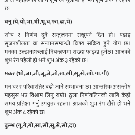
आज यहाँहरूको लागि शुभ रंग गुलाबी हो भने शुभ अंक ९ रहेको
छ।
धनु (ये,यो,भा,भी,भू,ध,फा,ढा,भे)
सोच र निर्णय दुवै सन्तुलनमा राख्नुपर्ने दिन हो। पढाइ
सृजनशीलता वा सन्तानसम्बन्धी विषय सक्रिय हुने योग छ।
मनका उल्झनहरुलाई नियन्त्रणमा राख्दा फाइदा हुनेछ। आजको
शुभ रंग पहेलो हो भने शुभ अंक ३ रहेको छ।
मकर (भो,जा,जी,जू,जे,जो,ख,खी,खू,खे,खो,गा,गी)
मन घर र परिवारतिर बढी जाने सम्भावना छ। आन्तरिक असन्तोष
महसुस भए विश्राम लिनु राम्रो। ठूला निर्णयलिनको लागि केही
समय प्रतिक्षा गर्नु उपयुक्त रहला। आजको शुभ रंग खैरो हो भने
शुभ अंक ८ रहेको छ।
कुम्भ (गू,गे,गो,सा,सी,सू,से,सो,दा)