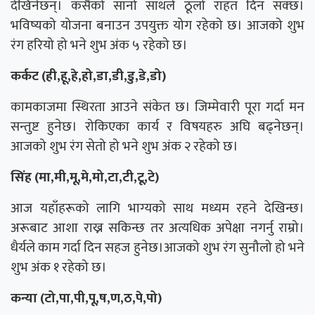
देखिनेछन्। कसैको सानो साथले ठूलो राहत दिन सक्छ।
भविष्यको योजना बनाउन उपयुक्त योग रहेको छ। आजको शुभ
रंग हरियो हो भने शुभ अंक ५ रहेको छ।
कर्कट (ही,हू,हे,हो,डा,डी,डु,डे,डो)
कामकाजमा स्थिरता आउने संकेत छ। जिम्मेवारी पूरा गर्दा मन
सन्तुष्ट हुनेछ। रोकिएका कार्य र विषयहरु अघि बढ्नेछन्।
आजको शुभ रंग सेतो हो भने शुभ अंक २ रहेको छ।
सिंह (मा,मी,मू,मे,मो,टा,टी,टू,टे)
आज यहाँहरूको लागि भाग्यको साथ मध्यम रहने देखिन्छ।
अरूबाट आशा राख्न सकिन्छ तर अत्यधिक अपेक्षा नगर्नु राम्रो।
धैर्यले काम गर्दा दिन सहज हुनेछ।आजको शुभ रंग सुनौलो हो भने
शुभ अंक १ रहेको छ।
कन्या (टो,पा,पी,पू,ष,ण,ठ,पे,पो)