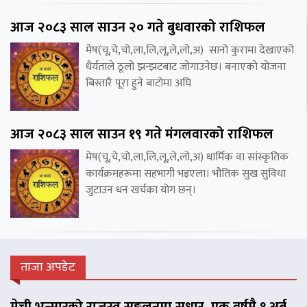
आज २०८३ साल साउन २० गते बुधवारको राशिफल
मेष(चू,चे,चो,ला,लि,लू,ले,लो,अ) सानो कुरामा देखाएको
धैर्यताले ठूलो झन्झटबाट जोगाउनेछ। बनाएको योजना
बिस्तारै पूरा हुने बाटोमा अघि
आज २०८३ साल साउन १९ गते मंगलवारको राशिफल
मेष(चू,चे,चो,ला,लि,लू,ले,लो,अ) धार्मिक वा सांस्कृतिक
कार्यक्रमहरूमा सहभागी भइएला। भौतिक सुख सुविधा
जुटाउन धन खर्चका योग छन्।
ताजा अपडेट
मेची भन्सारको राजस्व सङ्कलनमा सुधार, एक वर्षमै १ अर्ब