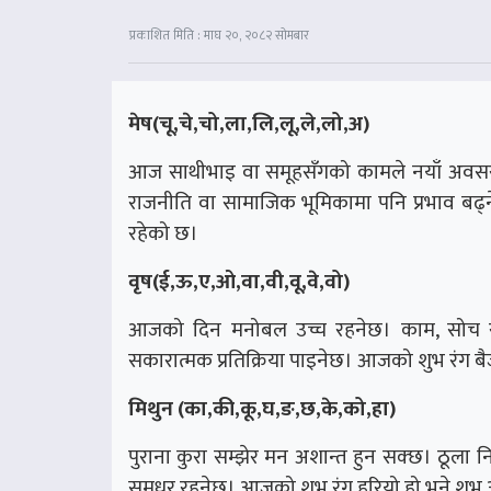
प्रकाशित मिति : माघ २०, २०८२ सोमबार
मेष(चू,चे,चो,ला,लि,लू,ले,लो,अ)
आज साथीभाइ वा समूहसँगको कामले नयाँ अवसर ल्
राजनीति वा सामाजिक भूमिकामा पनि प्रभाव बढ्
रहेको छ।
वृष(ई,ऊ,ए,ओ,वा,वी,वू,वे,वो)
आजको दिन मनोबल उच्च रहनेछ। काम, सोच र व्य
सकारात्मक प्रतिक्रिया पाइनेछ। आजको शुभ रंग बै
मिथुन (का,की,कू,घ,ङ,छ,के,को,हा)
पुराना कुरा सम्झेर मन अशान्त हुन सक्छ। ठूला निर्
सुमधुर रहनेछ। आजको शुभ रंग हरियो हो भने शुभ