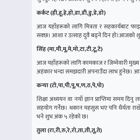
कर्कट (ही,हू,हे,हो,डा,डी,डु,डे,डो)
आज यहाँहरूको लागि मित्रता र सहकार्यबाट फाइद
सक्छ। आशा र उत्साह दुवै बढ्ने दिन हो।आजको शुभ
सिंह (मा,मी,मू,मे,मो,टा,टी,टू,टे)
आज यहाँहरूको लागि कामकाज र जिम्मेवारी मुख्य 
अहंकार भन्दा समझदारी अपनाउँदा लाभ हुनेछ। आज
कन्या (टो,पा,पी,पू,ष,ण,ठ,पे,पो)
शिक्षा अध्ययन वा नयाँ ज्ञान प्राप्तिमा समय दिन
सहयोग गर्नेछ। थकान महसुस भए पनि धैर्यता राख
भने शुभ अंक ५ रहेको छ।
तुला (रा,री,रु,रे,रो,ता,ती,तू,ते)