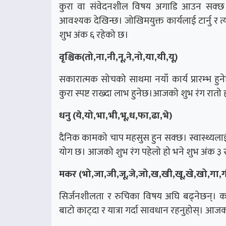
कुरा वा संवेदनशील विषय अगाडि आउन सक्छ सचे
आवश्यक देखिन्छ। जोखिमयुक्त कार्यलाई टार्नु र त
शुभ अंक ६ रहेको छ।
वृश्चिक(तो,ना,नी,नू,ने,नो,या,यी,यू)
सकारात्मक सोचको साथमा नयाँ कार्य प्रारम्भ
कुरा स्पष्ट राख्दा लाभ हुनेछ।आजको शुभ रंग रातो
धनु (ये,यो,भा,भी,भू,ध,फा,ढा,भे)
दैनिक कामको चाप महसुस हुन सक्छ। स्वास्थ्यलाई
योग छ। आजको शुभ रंग पहेलो हो भने शुभ अंक ३ 
मकर (भो,जा,जी,जू,जे,जो,ख,खी,खू,खे,खो,गा,ग
सिर्जनशीलता र रुचिका विषय अघि बढ्नेछन्। का
बाटो काट्दा र यात्रा गर्दा सावधान रहनुहोस्। आज