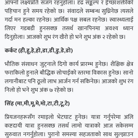
आफ्नो लक्ष्यप्रति सजग रहनुहोला। दृढ सङ्कल्प र ईच्छाशक्तीको
पहिचान हुने समय रहेको छ। संवादले सम्बन्ध सुध्रिनेछ त्यसले
गर्दा मन हल्का रहनेछ। आर्थिक पक्ष सबल रहनेछ। स्वास्थ्यलाई
लिएर गडबडी हुनसक्छ तसर्थ खानपिनमा अवश्य ध्यान
दिनुहोला। आजको शुभ रंग खैरो हो भने शुभ अंक २ रहेको छ।
कर्कट (ही,हू,हे,हो,डा,डी,डु,डे,डो)
भौतिक संसाधन जुट्नाले दिगो कार्य प्रारम्भ हुनेछ। शैक्षिक क्षेत्र
फराकिलो हुनाले बौद्धिक सोचाईको स्तरमा विकास हुनेछ। सानो
लगानीबाट पनि ठूलो लाभ आर्जन गर्न सकिनेछ। आजको शुभ रंग
निलो हो भने शुभ अंक ७ रहेको छ।
सिंह (मा,मी,मू,मे,मो,टा,टी,टू,टे)
प्रियजनहरूसँग रमाइलो भेटघाट हुनेछ। यात्रा गर्नुपरेमा अलि
कष्टदायी यात्रा हुनसक्छ तसर्थ लामो यात्राको आज सकेसम्म
सुरुवात नगर्नुहोला। पुरानो समस्या सहजताको साथ सुल्झाउन