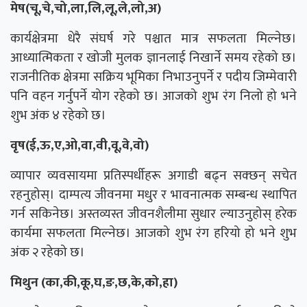
मेष(चू,चे,चो,ला,लि,लू,ले,लो,अ)
कार्यक्षेत्रमा धेरै संघर्ष गरे पश्चात मात्र सफलता मिल्नेछ।
आध्यात्मिकता र खोजी मुलक ज्ञानलाई निखार्ने समय रहेको छ।
राजनीतिक क्षेत्रमा सक्रिय भूमिका निभाउनुपर्ने र पदीय जिम्मेवारी
पनि वहन गर्नुपर्ने योग रहेको छ। आजको शुभ रंग निलो हो भने
शुभ अंक ४ रहेको छ।
वृष(ई,ऊ,ए,ओ,वा,वी,वू,वे,वो)
व्यापार व्यवसायमा प्रतिस्पर्धीहरू अगाडी बढ्न सक्छन् सचेत
रहनुहोस्। दाम्पत्य जीवनमा मधुर र भावनात्मक सम्बन्ध स्थापित
गर्न सकिनेछ। अस्तव्यस्त जीवनशैलीमा सुधार ल्याउनुहोस् हरेक
कार्यमा सफलता मिल्नेछ। आजको शुभ रंग हरियो हो भने शुभ
अंक २ रहेको छ।
मिथुन (का,की,कू,घ,ङ,छ,के,को,हा)