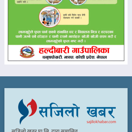
सजिलो खवर प्रा.लि. द्वारा सञ्चालित