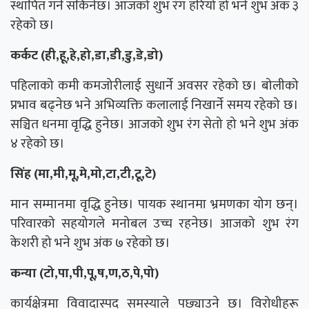
स्थापित गर्न सकिनेछ। आजको शुभ रंग हरियो हो भने शुभ अंक ३
रहेको छ।
कर्कट (ही,हू,हे,हो,डा,डी,डु,डे,डो)
पहिलाको कमी कमजोरीलाई सुधार्ने अवसर रहेको छ। बोलीको
प्रभाव बढ्नेछ भने अभिव्यक्ति कलालाई निखार्ने समय रहेको छ।
सञ्चित धनमा वृद्धि हुनेछ। आजको शुभ रंग सेतो हो भने शुभ अंक
४ रहेको छ।
सिंह (मा,मी,मू,मे,मो,टा,टी,टू,टे)
मान सम्मानमा वृद्धि हुनेछ। पायक स्थानमा भ्रमणका योग छन्।
परिवारको सहयोगले मनोबल उच्च रहनेछ। आजको शुभ रंग
केशरी हो भने शुभ अंक ७ रहेको छ।
कन्या (टो,पा,पी,पू,ष,ण,ठ,पे,पो)
कार्यक्षेत्रमा विवादास्पद् समस्याले पछ्याउने छ। विरोधीहरू