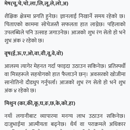
मेष(चू,चे,चो,ला,लि,लू,ले,लो,अ)
शैक्षिक क्षेत्रमा प्रगति हुनेछ। ज्ञानलाई निखार्ने समय रहेको छ।
चिताएको काममा सोचेजस्तै सफलता हात लाग्नेछ। पहिलाको
उपलब्धिले पनि उत्साह जगाउनेछ। आजको शुभ रंग सेतो हो भने
शुभ अंक २ रहेको छ।
वृष(ई,ऊ,ए,ओ,वा,वी,वू,वे,वो)
आलस्य त्यागेर मेहनत गर्दा फाइदा उठाउन सकिनेछ। प्रतिस्पर्धी
वा मित्रहरूले सहयोगको हात फैलाउने छन्। अवसरको खोजीमा
सानोतिनो दौडधुप गर्नुपर्ला। आजको शुभ रंग सेतो हो भने शुभ
अंक ४ रहेको छ।
मिथुन (का,की,कू,घ,ङ,छ,के,को,हा)
नयाँ लगानीबाट व्यापारमा मनग्य लाभ उठाउन सकिनेछ।
दाजुभाईमा आत्मीयता बढ्नेछ। धैर्य वा पराक्रमले अधिकार