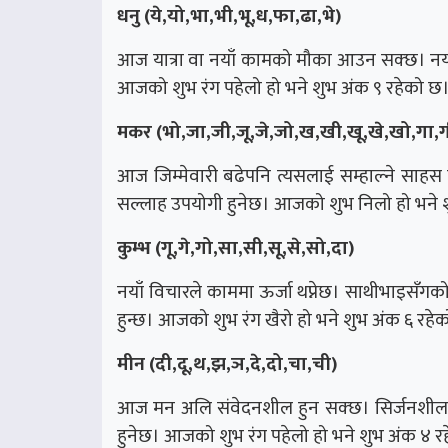
धनु (ये,यो,भा,भी,भू,ध,फा,ढा,भे)
आज यात्रा वा नयाँ कामको मौका आउन सक्छ। नयाँ क
आजको शुभ रंग पहेलो हो भने शुभ अंक ९ रहेको छ
मकर (भो,जा,जी,जू,जे,जो,ख,खी,खू,खे,खो,गा,ग
आज जिम्मेवारी बढेपनि त्यसलाई सम्हाल्ने साहस मि
सल्लाह उपयोगी हुनेछ। आजको शुभ निलो हो भने 
कुम्भ (गू,गे,गो,सा,सी,सू,से,सो,दा)
नयाँ विचारले काममा ऊर्जा थप्नेछ। साथीभाइसँगको
हुन्छ। आजको शुभ रंग खैरो हो भने शुभ अंक ६ रहे
मीन (दी,दू,थ,झ,ञ,दे,दो,चा,ची)
आज मन अलि संवेदनशील हुन सक्छ। सिर्जनशील कामम
हुनेछ। आजको शुभ रंग पहेलो हो भने शुभ अंक ४ र