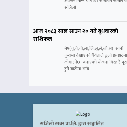
अवसर मिल्ने योग छ। साथीको साथले 
सजिलो
आज २०८३ साल साउन २० गते बुधवारको
राशिफल
मेष(चू,चे,चो,ला,लि,लू,ले,लो,अ) सानो
कुरामा देखाएको धैर्यताले ठूलो झन्झटब
जोगाउनेछ। बनाएको योजना बिस्तारै पूर
हुने बाटोमा अघि
सजिलो खवर प्रा.लि. द्वारा सञ्चालित