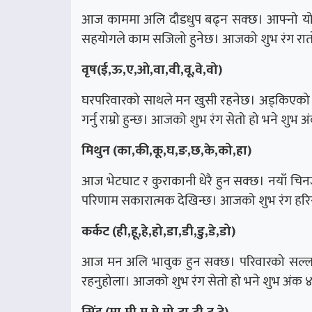
आज काममा अलि दौडधुप बढ्न सक्छ। आफ्नो योज
सहयोगले काम सजिलो हुनेछ। आजको शुभ रंग रातो
वृष(ई,ऊ,ए,ओ,वा,वी,वू,वे,वो)
घरपरिवारको साथले मन खुसी रहनेछ। अड्किएको का
गर्नु राम्रो हुन्छ। आजको शुभ रंग सेतो हो भने शुभ
मिथुन (का,की,कू,घ,ङ,छ,के,को,हा)
आज भेटघाट र कुराकानी धेरै हुन सक्छ। नयाँ चि
परिणाम सकारात्मक देखिन्छ। आजको शुभ रंग हरिय
कर्कट (ही,हू,हे,हो,डा,डी,डु,डे,डो)
आज मन अलि भावुक हुन सक्छ। परिवारको सल्लाहले
रहनुहोला। आजको शुभ रंग सेतो हो भने शुभ अंक 