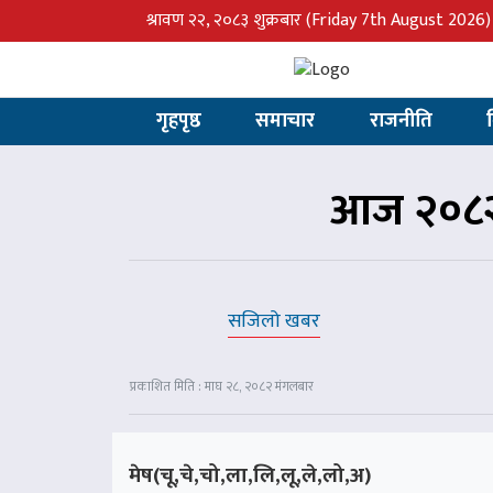
श्रावण २२, २०८३ शुक्रबार
(Friday 7th August 2026)
गृहपृष्ठ
समाचार
राजनीति
आज २०८२
सजिलो खबर
प्रकाशित मिति : माघ २८, २०८२ मंगलबार
मेष(चू,चे,चो,ला,लि,लू,ले,लो,अ)