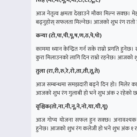
सिंह (मा,मी,मू,मे,मो,टा,टी,टू,टे)
आज नेतृत्व क्षमता देखाउने मौका मिल्न सक्छ। 
बढ्नुहोस् सफलता मिल्नेछ। आजको शुभ रंग रातो 
कन्या (टो,पा,पी,पू,ष,ण,ठ,पे,पो)
काममा ध्यान केन्द्रित गर्न सके राम्रो प्रगति हु
कुरा मिलाउनको लागि दिन राम्रो रहनेछ। आजको शु
तुला (रा,री,रु,रे,रो,ता,ती,तू,ते)
आज सम्बन्धमा समझदारी बढ्ने दिन हो। मिलेर काम गर
आजको शुभ रंग गुलाबी हो भने शुभ अंक २ रहेको 
वृश्चिक(तो,ना,नी,नू,ने,नो,या,यी,यू)
आज गोप्य योजना सफल हुन सक्छ। अनावश्यक विव
हुनेछ। आजको शुभ रंग कलेजी हो भने शुभ अंक १ 