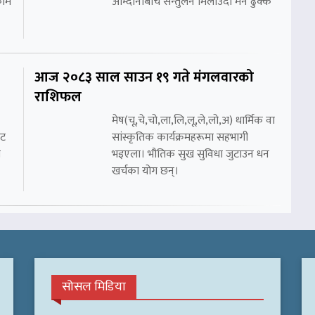
काम
आम्दानीबीच सन्तुलन मिलाउँदा मन ढुक्क
आज २०८३ साल साउन १९ गते मंगलवारको
राशिफल
मेष(चू,चे,चो,ला,लि,लू,ले,लो,अ) धार्मिक वा
ाट
सांस्कृतिक कार्यक्रमहरूमा सहभागी
ा
भइएला। भौतिक सुख सुविधा जुटाउन धन
खर्चका योग छन्।
सोसल मिडिया