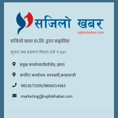
सजिलो खवर प्रा.लि. द्वारा सञ्चालित
सूचना तथा प्रसारण विभाग दर्ता नं ६७९
प्रमुख कार्यालय:विर्तामोड, झापा
कर्पोरेट कार्यालय: वनस्थली,काठमान्डौ
9852675309/9806054363
marketing@sajilokhabar.com