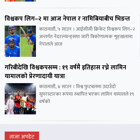
विश्वकप लिग–२ मा आज नेपाल र नामिबियाबीच भिडन्त
काठमाडौं, ५ साउन । आईसीसी क्रिकेट विश्वकप लिग–२
अन्तर्गत नेदरल्यान्ड्समा जारी त्रिकोणात्मक शृङ्खलामा
नेपालले आज
गरिबीदेखि विश्वकपसम्म : १९ वर्षमै इतिहास रच्ने लामिन
यामालको प्रेरणादायी यात्रा
काठमाडौं, ४ साउन । विश्व फुटबलमा उदाउँदो
सुपरस्टारका रूपमा स्थापित भएका लामिन यामालले १९
वर्षको
ताजा अपडेट