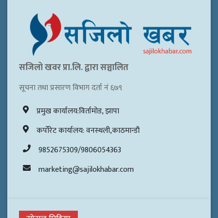
सजिलो खवर प्रा.लि. द्वारा सञ्चालित
सूचना तथा प्रसारण विभाग दर्ता नं ६७९
प्रमुख कार्यालय:विर्तामोड, झापा
कर्पोरेट कार्यालय: वनस्थली,काठमान्डौ
9852675309/9806054363
marketing@sajilokhabar.com