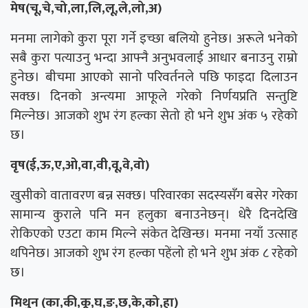
मेष(चू,चे,चो,ला,लि,लू,ले,लो,अ)
मनमा लागेको कुरा पूरा गर्ने इच्छा बलियो हुनेछ। अरूले भनेको
सबै कुरा पत्याउनु भन्दा आफ्नै अनुभवलाई आधार बनाउनु राम्रो
हुनेछ। बीचमा आएको सानो परिवर्तनले पछि फाइदा दिलाउन
सक्छ। दिनको अन्त्यमा आफूले गरेको निर्णयप्रति सन्तुष्टि
मिल्नेछ। आजको शुभ रंग हल्का सेतो हो भने शुभ अंक ५ रहेको
छ।
वृष(ई,ऊ,ए,ओ,वा,वी,वू,वे,वो)
खुसीको वातावरण बन्न सक्छ। परिवारका सदस्यसँग बसेर गरेका
सामान्य कुराले पनि मन हलुका बनाउनेछन्। धेरै दिनदेखि
रोकिएको एउटा काम मिल्ने संकेत देखिन्छ। मनमा नयाँ उत्साह
थपिनेछ। आजको शुभ रंग हल्का पहेंलो हो भने शुभ अंक ८ रहेको
छ।
मिथुन (का,की,कू,घ,ङ,छ,के,को,हा)