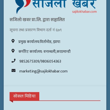
सजिलो खवर प्रा.लि. द्वारा सञ्चालित
सूचना तथा प्रसारण विभाग दर्ता नं ६७९
प्रमुख कार्यालय:विर्तामोड, झापा
कर्पोरेट कार्यालय: वनस्थली,काठमान्डौ
9852675309/9806054363
marketing@sajilokhabar.com
सोसल मिडिया