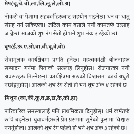
मेष(चू,चे,चो,ला,लि,लू,ले,लो,अ)
नोकरी वा पेशामा सहकर्मीहरूबाट सहयोग पाइनेछ। धन वा धातु
संग्रह गर्न सकिएला। जटिल काम बन्नाले नयाँ कामतर्फ उत्साह
जाग्नेछ। आजको शुभ रंग सेतो हो भने शुभ अंक ३ रहेको छ।
वृष(ई,ऊ,ए,ओ,वा,वी,वू,वे,वो)
सेवामूलक कार्यक्षेत्रमा प्रगति हुनेछ। महत्वकांक्षी योजनाहरू
सम्पादन गर्नमा पिताको सल्लाह लिनुहोस। रोजगारका नयाँ
अवसरहरू मिल्नेछन्। कार्यक्षेत्रमा अरुको विश्वासमा कार्य अधुरो
नछोड्नुहोस्। आजको शुभ रंग सेतो हो भने शुभ अंक ४ रहेको छ।
मिथुन (का,की,कू,घ,ङ,छ,के,को,हा)
पारिवारिक समस्यालाई पनि प्राथमिकता दिनुहोस्। धर्म कर्मतर्फ
रुचि बढ्नेछ। युवावर्गहरूले प्रेम प्रसंगमा सुनेको कुरामा विश्वास
नगर्नुहोला। आजको शुभ रंग पहेलो हो भने शुभ अंक ३ रहेको छ।