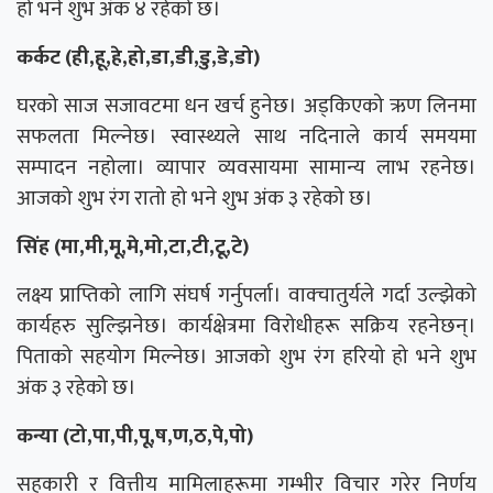
हो भने शुभ अंक ४ रहेको छ।
कर्कट (ही,हू,हे,हो,डा,डी,डु,डे,डो)
घरको साज सजावटमा धन खर्च हुनेछ। अड्किएको ऋण लिनमा
सफलता मिल्नेछ। स्वास्थ्यले साथ नदिनाले कार्य समयमा
सम्पादन नहोला। व्यापार व्यवसायमा सामान्य लाभ रहनेछ।
आजको शुभ रंग रातो हो भने शुभ अंक ३ रहेको छ।
सिंह (मा,मी,मू,मे,मो,टा,टी,टू,टे)
लक्ष्य प्राप्तिको लागि संघर्ष गर्नुपर्ला। वाक्चातुर्यले गर्दा उल्झेको
कार्यहरु सुल्झिनेछ। कार्यक्षेत्रमा विरोधीहरू सक्रिय रहनेछन्।
पिताको सहयोग मिल्नेछ। आजको शुभ रंग हरियो हो भने शुभ
अंक ३ रहेको छ।
कन्या (टो,पा,पी,पू,ष,ण,ठ,पे,पो)
सहकारी र वित्तीय मामिलाहरूमा गम्भीर विचार गरेर निर्णय