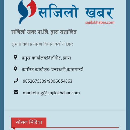
सजिलो खवर प्रा.लि. द्वारा सञ्चालित
सूचना तथा प्रसारण विभाग दर्ता नं ६७९
प्रमुख कार्यालय:विर्तामोड, झापा
कर्पोरेट कार्यालय: वनस्थली,काठमान्डौ
9852675309/9806054363
marketing@sajilokhabar.com
सोसल मिडिया