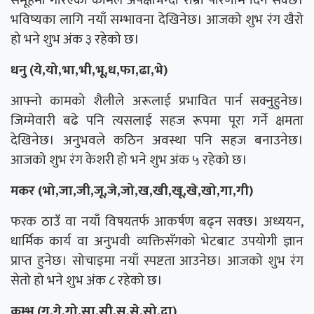
समूहमा गरिएको कामले अपेक्षाभन्दा राम्रो परिणाम दिन सक्छ।
भविष्यका लागि नयाँ सम्भावना देखिनेछ। आजको शुभ रंग खैरो
हो भने शुभ अंक ३ रहेको छ।
धनु (ये,यो,भा,भी,भू,ध,फा,ढा,भे)
आफ्नो कामको शैलीले अरूलाई प्रभावित पार्न सक्नुहुनेछ।
जिम्मेवारी बढे पनि त्यसलाई सहज रूपमा पूरा गर्ने क्षमता
देखिनेछ। अनुभवले कठिन अवस्था पनि सहज बनाउनेछ।
आजको शुभ रंग केशरी हो भने शुभ अंक ५ रहेको छ।
मकर (भो,जा,जी,जू,जे,जो,ख,खी,खू,खे,खो,गा,गी)
फरक ठाउँ वा नयाँ विषयतर्फ आकर्षण बढ्न सक्छ। अध्ययन,
धार्मिक कार्य वा अनुभवी व्यक्तिसँगको भेटबाट उपयोगी ज्ञान
प्राप्त हुनेछ। सोचाइमा नयाँ स्पष्टता आउनेछ। आजको शुभ रंग
सेतो हो भने शुभ अंक ८ रहेको छ।
कुम्भ (गू,गे,गो,सा,सी,सू,से,सो,दा)