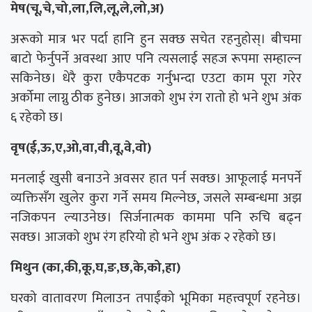
मेष(चू,चे,चो,ला,लि,लू,ले,लो,अ)
अरूको मात्र भर पर्दा हानि हुन सक्छ सचेत रहनुहोस्। बीचमा
बाटो फेर्नुपर्ने अवस्था आए पनि त्यसलाई सहज रूपमा सम्हाल्न
सकिनेछ। धेरै कुरा एकैपटक गर्नुभन्दा एउटा काम पूरा गरेर
अर्कोमा लाग्नु ठीक हुनेछ। आजको शुभ रंग रातो हो भने शुभ अंक
६ रहेको छ।
वृष(ई,ऊ,ए,ओ,वा,वी,वू,वे,वो)
मनलाई खुसी बनाउने अवसर हात पर्न सक्छ। आफूलाई मनपर्ने
व्यक्तिसँग खुलेर कुरा गर्ने समय मिल्नेछ, जसले सम्बन्धमा अझ
नजिकपन ल्याउनेछ। सिर्जनात्मक काममा पनि रुचि बढ्न
सक्छ। आजको शुभ रंग हरियो हो भने शुभ अंक २ रहेको छ।
मिथुन (का,की,कू,घ,ङ,छ,के,को,हा)
घरको वातावरण मिलाउन तपाईंको भूमिका महत्त्वपूर्ण रहनेछ।