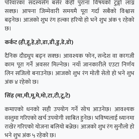
परिवारका सदस्यसँग बसेर केही पुराना विषयको टुङ्गो लाग्न
सक्छ। आफ्ना जिम्मेवारी समयमै पूरा गर्दा सबैको विश्वास
बढ्नेछ। आजको शुभ रंग हल्का हरियो हो भने शुभ अंक ९ रहेको
छ।
कर्कट (ही,हू,हे,हो,डा,डी,डु,डे,डो)
दैनिक दौडधुप बढ्न सक्छ। आवश्यक फोन, सन्देश वा कागजी
काम पूरा गर्ने अवसर मिल्नेछ। नयाँ जानकारीले एउटा निर्णय
लिन सजिलो बनाउनेछ। आजको शुभ रंग मोती सेतो हो भने शुभ
अंक ४ रहेको छ।
सिंह (मा,मी,मू,मे,मो,टा,टी,टू,टे)
कमाएको धनको सही उपयोग गर्ने सोच आउनेछ। आवश्यक
वस्तुमा गरिएको खर्च उपयोगी साबित हुनेछ। भविष्यलाई ध्यानमा
राखेर गरिएको योजना बलियो बन्नेछ। आजको शुभ रंग सुनौलो हो
भने शुभ अंक ५ रहेको छ।