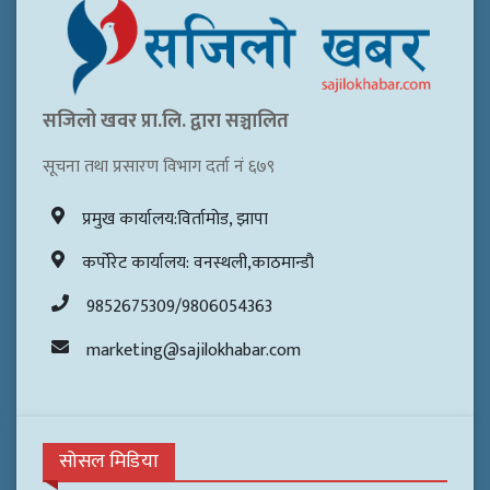
सजिलो खवर प्रा.लि. द्वारा सञ्चालित
सूचना तथा प्रसारण विभाग दर्ता नं ६७९
प्रमुख कार्यालय:विर्तामोड, झापा
कर्पोरेट कार्यालय: वनस्थली,काठमान्डौ
9852675309/9806054363
marketing@sajilokhabar.com
सोसल मिडिया