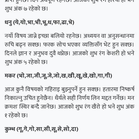
प्राप्त हुनेछ। दिन अर्थपूर्ण रहनेछ। आजको शुभ रंग हरियो हो भने
शुभ अंक ७ रहेको छ।
धनु (ये,यो,भा,भी,भू,ध,फा,ढा,भे)
नयाँ विषय जान्ने इच्छा बलियो रहनेछ। अध्ययन वा अनुसन्धानमा
रुचि बढ्न सक्छ। फरक सोच भएका व्यक्तिसँग भेट हुन सक्छ।
दिनले ज्ञान र अनुभव दुवै थप्नेछ। आजको शुभ रंग केशरी हो भने
शुभ अंक ५ रहेको छ।
मकर (भो,जा,जी,जू,जे,जो,ख,खी,खू,खे,खो,गा,गी)
आज कुनै विषयको गहिराइ बुझ्नुपर्ने हुन सक्छ। हतारमा निष्कर्ष
निकाल्नु उचित हुनेछैन। धैर्यले सही निर्णय लिन मद्दत गर्नेछ। मन
क्रमशः स्थिर बन्दै जानेछ। आजको शुभ रंग खैरो हो भने शुभ अंक
१ रहेको छ।
कुम्भ (गू,गे,गो,सा,सी,सू,से,सो,दा)