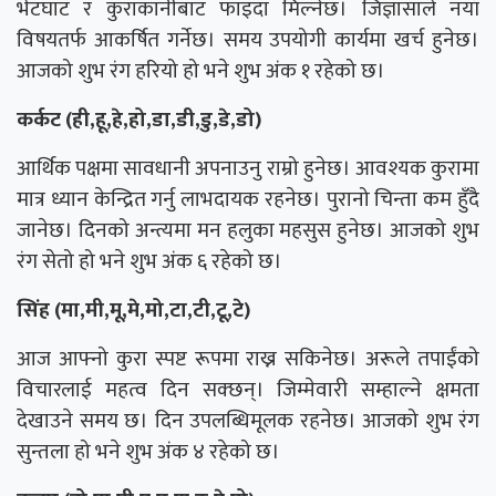
भेटघाट र कुराकानीबाट फाइदा मिल्नेछ। जिज्ञासाले नयाँ
विषयतर्फ आकर्षित गर्नेछ। समय उपयोगी कार्यमा खर्च हुनेछ।
आजको शुभ रंग हरियो हो भने शुभ अंक १ रहेको छ।
कर्कट (ही,हू,हे,हो,डा,डी,डु,डे,डो)
आर्थिक पक्षमा सावधानी अपनाउनु राम्रो हुनेछ। आवश्यक कुरामा
मात्र ध्यान केन्द्रित गर्नु लाभदायक रहनेछ। पुरानो चिन्ता कम हुँदै
जानेछ। दिनको अन्त्यमा मन हलुका महसुस हुनेछ। आजको शुभ
रंग सेतो हो भने शुभ अंक ६ रहेको छ।
सिंह (मा,मी,मू,मे,मो,टा,टी,टू,टे)
आज आफ्नो कुरा स्पष्ट रूपमा राख्न सकिनेछ। अरूले तपाईंको
विचारलाई महत्व दिन सक्छन्। जिम्मेवारी सम्हाल्ने क्षमता
देखाउने समय छ। दिन उपलब्धिमूलक रहनेछ। आजको शुभ रंग
सुन्तला हो भने शुभ अंक ४ रहेको छ।