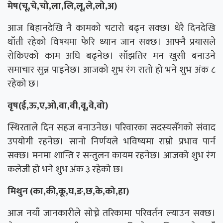
मेष(चू,चे,चो,ला,लि,लू,ले,लो,अ)
आज बिहानदेखि नै कामको चटारो बढ्न सक्छ। धेरै दिनदेखि
थाँती रहेको विषयमा फेरि ध्यान जान सक्छ। आफ्नै प्रयासले
रोकिएको काम अघि बढ्नेछ। साँझतिर मन खुसी बनाउने
समाचार सुन्न पाइनेछ। आजको शुभ रंग रातो हो भने शुभ अंक ८
रहेको छ।
वृष(ई,ऊ,ए,ओ,वा,वी,वू,वे,वो)
स्थिरताले दिन सहज बनाउनेछ। परिवारका सदस्यसँगको संवाद
उपयोगी रहनेछ। सानो निर्णयले भविष्यमा राम्रो प्रभाव पार्न
सक्छ। मनमा शान्ति र सन्तुलन कायम रहनेछ। आजको शुभ रंग
कलेजी हो भने शुभ अंक ३ रहेको छ।
मिथुन (का,की,कू,घ,ङ,छ,के,को,हा)
आज नयाँ जानकारीले सोच्ने तरिकामा परिवर्तन ल्याउन सक्छ।