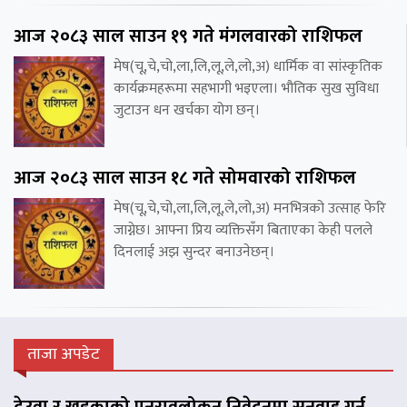
आज २०८३ साल साउन १९ गते मंगलवारको राशिफल
मेष(चू,चे,चो,ला,लि,लू,ले,लो,अ) धार्मिक वा सांस्कृतिक
कार्यक्रमहरूमा सहभागी भइएला। भौतिक सुख सुविधा
जुटाउन धन खर्चका योग छन्।
आज २०८३ साल साउन १८ गते सोमवारको राशिफल
मेष(चू,चे,चो,ला,लि,लू,ले,लो,अ) मनभित्रको उत्साह फेरि
जाग्नेछ। आफ्ना प्रिय व्यक्तिसँग बिताएका केही पलले
दिनलाई अझ सुन्दर बनाउनेछन्।
ताजा अपडेट
देउवा र खड्काको पुनरावलोकन निवेदनमा सुनुवाइ गर्न