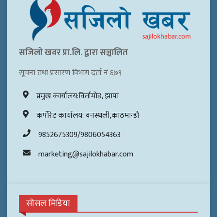
सजिलो खवर प्रा.लि. द्वारा सञ्चालित
सूचना तथा प्रसारण विभाग दर्ता नं ६७९
प्रमुख कार्यालय:विर्तामोड, झापा
कर्पोरेट कार्यालय: वनस्थली,काठमान्डौ
9852675309/9806054363
marketing@sajilokhabar.com
सोसल मिडिया