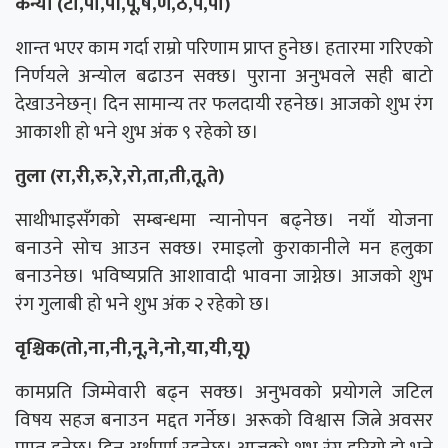
कन्या (टो,पा,पी,पू,ष,ण,ठ,पे,पो)
शान्त भएर काम गर्दा राम्रो परिणाम प्राप्त हुनेछ। हतारमा गरिएको
निर्णयले अन्योल बढाउन सक्छ। पुराना अनुभवले सही बाटो
देखाउनेछन्। दिन सामान्य तर फलदायी रहनेछ। आजको शुभ रंग
आकाशी हो भने शुभ अंक ९ रहेको छ।
तुला (रा,री,रु,रे,रो,ता,ती,तू,ते)
साथीभाइसँगको सम्बन्धमा न्यानोपन बढ्नेछ। नयाँ योजना
बनाउने सोच आउन सक्छ। रमाइलो कुराकानीले मन हलुका
बनाउनेछ। भविष्यप्रति आशावादी भावना जाग्नेछ। आजको शुभ
रंग गुलाबी हो भने शुभ अंक २ रहेको छ।
वृश्चिक(तो,ना,नी,नू,ने,नो,या,यी,यू)
कामप्रति जिम्मेवारी बढ्न सक्छ। अनुभवको प्रयोगले जटिल
विषय सहज बनाउन मद्दत गर्नेछ। अरूको विश्वास जित्ने अवसर