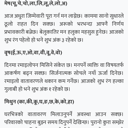
मेष(चू,चे,चो,ला,लि,लू,ले,लो,अ)
आज अधुरा जिम्मेवारी पूरा गर्न मन लाग्नेछ। काममा सानो सुधारले
ठूलो राहत दिन सक्छ। अरूको भरभन्दा आफ्नै निर्णय
प्रभावकारी बन्नेछ। बेलुकातिर मन हलुका महसुस हुनेछ। आजको
शुभ रंग पहेलो हो भने शुभ अंक ३ रहेको छ।
वृष(ई,ऊ,ए,ओ,वा,वी,वू,वे,वो)
दिनमा रमाइलोपन मिसिने संकेत छ। मनपर्ने व्यक्ति वा विषयतर्फ
आकर्षण बढ्न सक्छ। सिर्जनात्मक सोचले नयाँ ऊर्जा दिनेछ।
रमाइलो वातावरणले थकान कम गर्नेछ। आजको शुभ रंग हल्का
गुलाबी हो भने शुभ अंक १ रहेको छ।
मिथुन (का,की,कू,घ,ङ,छ,के,को,हा)
घरभित्रको वातावरण मिलाउनुपर्ने अवस्था आउन सक्छ।
परिवारको चाहना बुझ्न समय दिनुपर्ने देखिन्छ। पुरानो कुरा सम्झेर