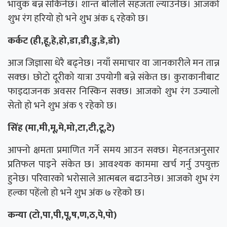
भावुक बन्न सकिनेछ। शान्त बोलीले सहजता ल्याउनेछ। आजको
शुभ रंग हरियो हो भने शुभ अंक ६ रहेको छ।
कर्कट (ही,हू,हे,हो,डा,डी,डु,डे,डो)
आज जिज्ञासा धेरै बढ्नेछ। नयाँ समाचार वा जानकारीले मन तान्न
सक्छ। छोटो दूरीको यात्रा उपयोगी बन्ने संकेत छ। कुराकानीबाट
फाइदाजनक अवसर निस्किन सक्छ। आजको शुभ रंग उज्यालो
सेतो हो भने शुभ अंक ९ रहेको छ।
सिंह (मा,मी,मू,मे,मो,टा,टी,टू,टे)
आफ्नो क्षमता प्रमाणित गर्ने समय आउन सक्छ। मेहनतअनुसार
प्रतिफल पाइने संकेत छ। आवश्यक काममा खर्च गर्नु उपयुक्त
हुनेछ। परिवारको भरोसाले आत्मबल बढाउनेछ। आजको शुभ रंग
हल्का पहेंलो हो भने शुभ अंक ७ रहेको छ।
कन्या (टो,पा,पी,पू,ष,ण,ठ,पे,पो)