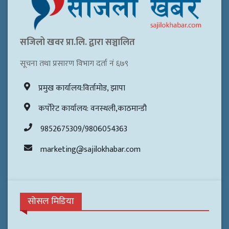
सजिलो खवर प्रा.लि. द्वारा सञ्चालित
सूचना तथा प्रसारण विभाग दर्ता नं ६७९
प्रमुख कार्यालय:विर्तामोड, झापा
कर्पोरेट कार्यालय: वनस्थली,काठमान्डौ
9852675309/9806054363
marketing@sajilokhabar.com
सोसल मिडिया