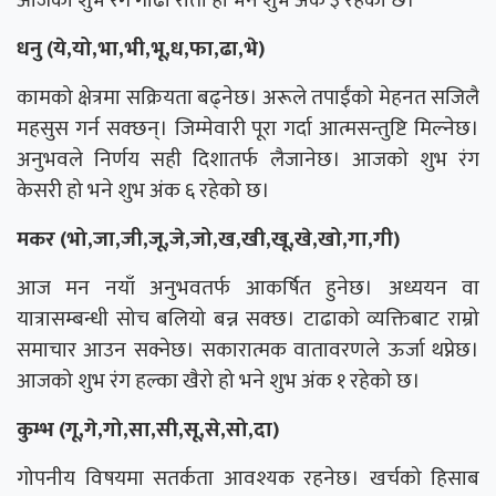
आजको शुभ रंग गाढा रातो हो भने शुभ अंक ३ रहेको छ।
धनु (ये,यो,भा,भी,भू,ध,फा,ढा,भे)
कामको क्षेत्रमा सक्रियता बढ्नेछ। अरूले तपाईंको मेहनत सजिलै
महसुस गर्न सक्छन्। जिम्मेवारी पूरा गर्दा आत्मसन्तुष्टि मिल्नेछ।
अनुभवले निर्णय सही दिशातर्फ लैजानेछ। आजको शुभ रंग
केसरी हो भने शुभ अंक ६ रहेको छ।
मकर (भो,जा,जी,जू,जे,जो,ख,खी,खू,खे,खो,गा,गी)
आज मन नयाँ अनुभवतर्फ आकर्षित हुनेछ। अध्ययन वा
यात्रासम्बन्धी सोच बलियो बन्न सक्छ। टाढाको व्यक्तिबाट राम्रो
समाचार आउन सक्नेछ। सकारात्मक वातावरणले ऊर्जा थप्नेछ।
आजको शुभ रंग हल्का खैरो हो भने शुभ अंक १ रहेको छ।
कुम्भ (गू,गे,गो,सा,सी,सू,से,सो,दा)
गोपनीय विषयमा सतर्कता आवश्यक रहनेछ। खर्चको हिसाब