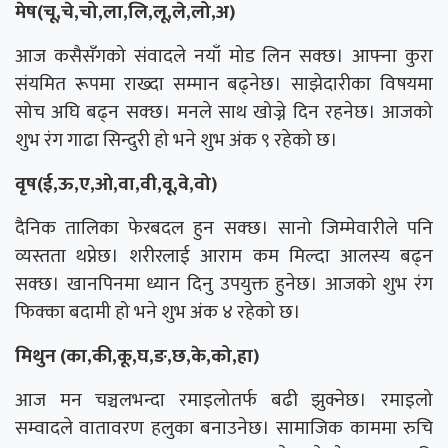
मेष(चू,चे,चो,ला,लि,लू,ले,लो,अ)
आज कसैसँगको संवादले नयाँ मोड लिन सक्छ। आफ्ना कुरा
संयमित रूपमा राख्दा सम्मान बढ्नेछ। साझेदारीका विषयमा
सोच अघि बढ्न सक्छ। मनले साथ खोज्ने दिन रहनेछ। आजको
शुभ रंग गाढा सिन्दुरी हो भने शुभ अंक ९ रहेको छ।
वृष(ई,ऊ,ए,ओ,वा,वी,वू,वे,वो)
दैनिक तालिका फेरबदल हुन सक्छ। सानो जिम्मेवारीले पनि
व्यस्तता थप्नेछ। शरीरलाई आराम कम मिल्दा आलस्य बढ्न
सक्छ। खानपिनमा ध्यान दिनु उपयुक्त हुनेछ। आजको शुभ रंग
फिक्का बदामी हो भने शुभ अंक ४ रहेको छ।
मिथुन (का,की,कू,घ,ङ,छ,के,को,हा)
आज मन चञ्चलभन्दा रमाइलोतर्फ बढी झुक्नेछ। रमाइलो
सम्वादले वातावरण हलुका बनाउनेछ। सामाजिक काममा रुचि