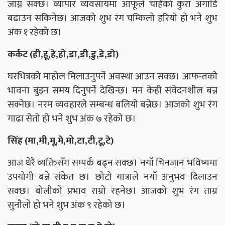
जाग्न सक्छ। व्यापार व्यवसायमा आफूले चाहेको कुरा अगाडि
बढाउन सकिनेछ। आजको शुभ रंग चम्किलो हरियो हो भने शुभ
अंक १ रहेको छ।
कर्कट (ही,हू,हे,हो,डा,डी,डु,डे,डो)
घरभित्रको माहोल मिलाउनुपर्ने अवस्था आउन सक्छ। आफन्तको
भावना बुझ्न समय दिनुपर्ने देखिन्छ। मन केही संवेदनशील बन्न
सक्नेछ। नरम व्यवहारले सम्बन्ध बलियो बन्नेछ। आजको शुभ रंग
गाढा सेतो हो भने शुभ अंक ७ रहेको छ।
सिंह (मा,मी,मू,मे,मो,टा,टी,टू,टे)
आज धेरै व्यक्तिसँग सम्पर्क बढ्न सक्छ। नयाँ चिनजान भविष्यमा
उपयोगी बन्ने संकेत छ। छोटो यात्राले नयाँ अनुभव दिलाउन
सक्छ। बोलीको प्रभाव राम्रो रहनेछ। आजको शुभ रंग ताम्र
सुनौलो हो भने शुभ अंक ९ रहेको छ।