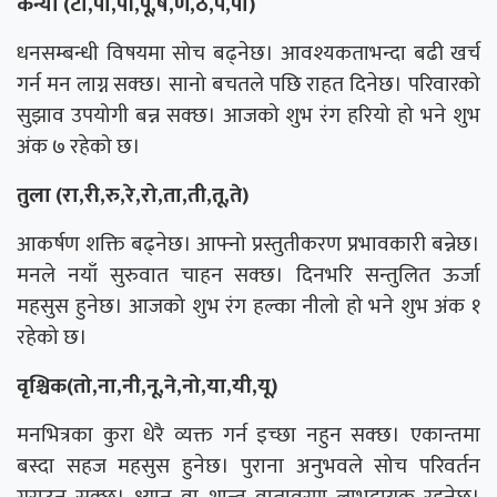
कन्या (टो,पा,पी,पू,ष,ण,ठ,पे,पो)
धनसम्बन्धी विषयमा सोच बढ्नेछ। आवश्यकताभन्दा बढी खर्च
गर्न मन लाग्न सक्छ। सानो बचतले पछि राहत दिनेछ। परिवारको
सुझाव उपयोगी बन्न सक्छ। आजको शुभ रंग हरियो हो भने शुभ
अंक ७ रहेको छ।
तुला (रा,री,रु,रे,रो,ता,ती,तू,ते)
आकर्षण शक्ति बढ्नेछ। आफ्नो प्रस्तुतीकरण प्रभावकारी बन्नेछ।
मनले नयाँ सुरुवात चाहन सक्छ। दिनभरि सन्तुलित ऊर्जा
महसुस हुनेछ। आजको शुभ रंग हल्का नीलो हो भने शुभ अंक १
रहेको छ।
वृश्चिक(तो,ना,नी,नू,ने,नो,या,यी,यू)
मनभित्रका कुरा धेरै व्यक्त गर्न इच्छा नहुन सक्छ। एकान्तमा
बस्दा सहज महसुस हुनेछ। पुराना अनुभवले सोच परिवर्तन