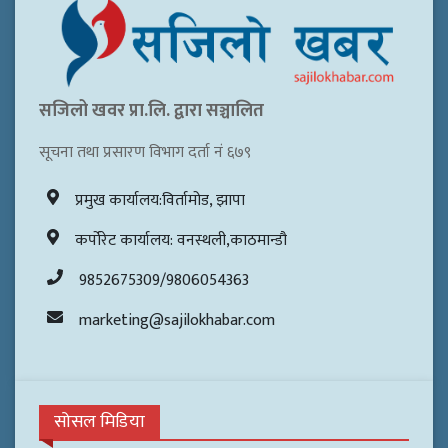
सजिलो खवर प्रा.लि. द्वारा सञ्चालित
सूचना तथा प्रसारण विभाग दर्ता नं ६७९
प्रमुख कार्यालय:विर्तामोड, झापा
कर्पोरेट कार्यालय: वनस्थली,काठमान्डौ
9852675309/9806054363
marketing@sajilokhabar.com
सोसल मिडिया