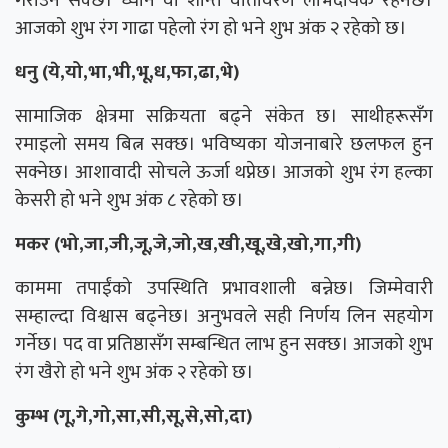
गराउन सक्छ। ध्यान वा शान्त वातावरण लाभदायक रहनेछ।
आजको शुभ रंग गाढा पहेलो रंग हो भने शुभ अंक २ रहेको छ।
धनु (ये,यो,भा,भी,भू,ध,फा,ढा,भे)
सामाजिक क्षेत्रमा सक्रियता बढ्ने संकेत छ। साथीहरूसँग
रमाइलो समय बित्न सक्छ। भविष्यका योजनाबारे छलफल हुन
सक्नेछ। आशावादी सोचले ऊर्जा थप्नेछ। आजको शुभ रंग हल्का
केसरी हो भने शुभ अंक ८ रहेको छ।
मकर (भो,जा,जी,जू,जे,जो,ख,खी,खू,खे,खो,गा,गी)
काममा तपाईंको उपस्थिति प्रभावशाली बन्नेछ। जिम्मेवारी
सम्हाल्दा विश्वास बढ्नेछ। अनुभवले सही निर्णय लिन सहयोग
गर्नेछ। पद वा प्रतिष्ठासँग सम्बन्धित लाभ हुन सक्छ। आजको शुभ
रंग खैरो हो भने शुभ अंक २ रहेको छ।
कुम्भ (गू,गे,गो,सा,सी,सू,से,सो,दा)