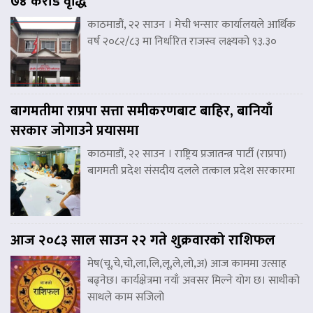
७४ करोड वृद्धि
काठमाडौं, २२ साउन । मेची भन्सार कार्यालयले आर्थिक
वर्ष २०८२/८३ मा निर्धारित राजस्व लक्ष्यको ९३.३०
बागमतीमा राप्रपा सत्ता समीकरणबाट बाहिर, बानियाँ
सरकार जोगाउने प्रयासमा
काठमाडौं, २२ साउन । राष्ट्रिय प्रजातन्त्र पार्टी (राप्रपा)
बागमती प्रदेश संसदीय दलले तत्काल प्रदेश सरकारमा
आज २०८३ साल साउन २२ गते शुक्रवारको राशिफल
मेष(चू,चे,चो,ला,लि,लू,ले,लो,अ) आज काममा उत्साह
बढ्नेछ। कार्यक्षेत्रमा नयाँ अवसर मिल्ने योग छ। साथीको
साथले काम सजिलो