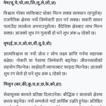
मेष(चू,चे,चो,ला,लि,लू,ले,लो,अ)
विश्वास गरेका व्यक्तिबाट धोका मिल्न सक्छ सावधान रहनुहोस्।
राजनैतिक क्षेत्रमा नयाँ जिम्मेवारी हात पर्न सक्छ। सवारी साधन
चलाउँदा सतर्कता अपनाउनुहोला। वैदेशिक क्षेत्रबाट लाभ मिल्न
सक्छ। आजको शुभ रंग गुलाबी हो भने शुभ अंक ७ रहेको छ।
वृष(ई,ऊ,ए,ओ,वा,वी,वू,वे,वो)
आत्मविश्वास वा नयाँ जोश र सोच लक्ष्य प्राप्ति गर्नमा सहायक
बन्नेछ। नोकरी वा पेशामा जिम्मेवारी बढ्नेछ। जीवनसाथीको
सहयोग मिल्नेछ। साझेदारी व्यापारबाट फाइदा मिल्नेछ। आजको
शुभ रंग सेतो हो भने शुभ अंक ६ रहेको छ।
मिथुन (का,की,कू,घ,ङ,छ,के,को,हा)
सेवामूलक कामले प्रतिष्ठा दिलाउनेछ। बौद्धिक र कलाको क्षेत्रमा
प्रभाव बढ्नेछ। नयाँ सम्पर्कले गर्दा आर्थिक उन्नति हुनेछ। प्रतिष्ठित