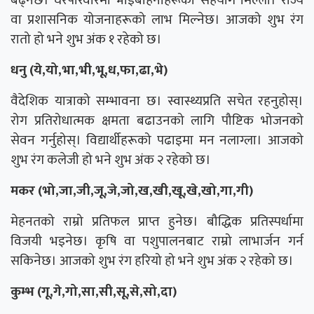
बढ्नेछ। घरपरिवारमा भाइबहिनीहरूको सहयोग मिल्ला। राज्य
वा प्रशासनिक योजनाहरूको लाभ मिल्नेछ। आजको शुभ रंग
रातो हो भने शुभ अंक १ रहेको छ।
धनु (ये,यो,भा,भी,भू,ध,फा,ढा,भे)
वैदेशिक यात्राको सम्भावना छ। स्वास्थ्यप्रति सचेत रहनुहोस्।
रोग प्रतिरोधात्मक क्षमता बढाउनको लागि पौष्टिक भोजनको
सेवन गर्नुहोस्। विद्यार्थीहरूको पढाइमा मन नलाग्ला। आजको
शुभ रंग कलेजी हो भने शुभ अंक २ रहेको छ।
मकर (भो,जा,जी,जू,जे,जो,ख,खी,खू,खे,खो,गा,गी)
मेहनतको राम्रो प्रतिफल प्राप्त हुनेछ। बौद्धिक प्रतिस्पर्धामा
विजयी भइनेछ। कृषि वा पशुपालनबाट राम्रो लाभार्जन गर्न
सकिनेछ। आजको शुभ रंग हरियो हो भने शुभ अंक २ रहेको छ।
कुम्भ (गू,गे,गो,सा,सी,सू,से,सो,दा)