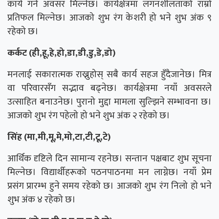
कार्य गर्ने अवसर मिल्नेछ। कार्यक्षेत्रमा लगनशीलताको राम्रो
प्रतिफल मिल्नेछ। आजको शुभ रंग केशरी हो भने शुभ अंक ९
रहेको छ।
कर्कट (ही,हू,हे,हो,डा,डी,डु,डे,डो)
मनलाई सकारात्मक राख्नुहोस् सबै कार्य सहज हुँदैजानेछ। मित्र
वा परिवारसँग सद्भाव बढ्नेछ। कार्यक्षेत्रमा नयाँ अवसरले
उत्साहित बनाउनेछ। पुरानो मुद्दा मामला सुल्झिने सम्भावना छ।
आजको शुभ रंग पहेलो हो भने शुभ अंक २ रहेको छ।
सिंह (मा,मी,मू,मे,मो,टा,टी,टू,टे)
आर्थिक दृष्टिले दिन सामान्य रहनेछ। सन्तान पक्षबाट शुभ सूचना
मिल्नेछ। विद्यार्थीहरूको पठनपाठनमा मन लाग्नेछ। नयाँ प्रेम
प्रसंग प्रारम्भ हुने समय रहेको छ। आजको शुभ रंग निलो हो भने
शुभ अंक ४ रहेको छ।