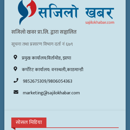
सजिलो खवर प्रा.लि. द्वारा सञ्चालित
सूचना तथा प्रसारण विभाग दर्ता नं ६७९
प्रमुख कार्यालय:विर्तामोड, झापा
कर्पोरेट कार्यालय: वनस्थली,काठमान्डौ
9852675309/9806054363
marketing@sajilokhabar.com
सोसल मिडिया