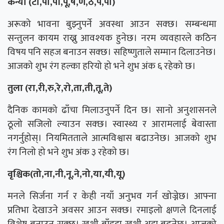
कन्या (टो,पा,पी,पू,ष,ण,ठ,पे,पो)
अरूको भावना बुझ्नुपर्ने अवस्था आउन सक्छ। सम्बन्धमा
सन्तुलन कायम राख्नु आवश्यक हुनेछ। नरम व्यवहारले कठिन
विषय पनि सहज बनाउन सक्छ। सहिष्णुताले सम्मान दिलाउनेछ।
आजको शुभ रंग हल्का हरियो हो भने शुभ अंक ६ रहेको छ।
तुला (रा,री,रु,रे,रो,ता,ती,तू,ते)
दैनिक कामको ढाँचा मिलाउनुपर्ने दिन छ। सानो अनुशासनले
ठूलो सजिलो ल्याउन सक्छ। स्वास्थ्य र आरामलाई बेवास्ता
नगर्नुहोस्। नियमितताले आत्मविश्वास बढाउनेछ। आजको शुभ
रंग निलो हो भने शुभ अंक ३ रहेको छ।
वृश्चिक(तो,ना,नी,नू,ने,नो,या,यी,यू)
मनले सिर्जना गर्न र केही नयाँ अनुभव गर्न खोज्नेछ। आफ्ना
प्रतिभा देखाउने अवसर आउन सक्छ। रमाइलो क्षणले दिनलाई