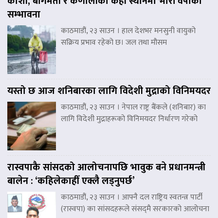
कोशी, बागमती र कर्णालीका केही स्थानमा भारी वर्षाको
सम्भावना
काठमाडौं, २३ साउन । हाल देशभर मनसुनी वायुको
सक्रिय प्रभाव रहेको छ। जल तथा मौसम
यस्तो छ आज शनिबारका लागि विदेशी मुद्राको विनिमयदर
काठमाडौं, २३ साउन । नेपाल राष्ट्र बैंकले (शनिबार) का
लागि विदेशी मुद्राहरूको विनिमयदर निर्धारण गरेको
रास्वपाकै सांसदको आलोचनापछि भावुक बने प्रधानमन्त्री
बालेन : ‘कहिलेकाहीँ एक्लै लड्नुपर्छ’
काठमाडौं, २३ साउन । आफ्नै दल राष्ट्रिय स्वतन्त्र पार्टी
(रास्वपा) का सांसदहरूले संसद्‌मै सरकारको आलोचना