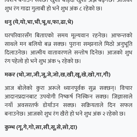
विशेष बनाउन सक्छ। खुशी बाँड्दा खुशी अझ बढ्नेछ। आजको
शुभ रंग गाढा गुलाबी हो भने शुभ अंक ८ रहेको छ।
धनु (ये,यो,भा,भी,भू,ध,फा,ढा,भे)
घरपरिवारसँग बिताएको समय मूल्यवान रहनेछ। आफन्तको
साथले मन बलियो बन्न सक्छ। पुराना सम्झनाले मिठो अनुभूति
दिलाउनेछ। आत्मीय वातावरणले सन्तोष दिनेछ। आजको शुभ
रंग पहेलो हो भने शुभ अंक ५ रहेको छ।
मकर (भो,जा,जी,जू,जे,जो,ख,खी,खू,खे,खो,गा,गी)
आज बोलेको कुरा अरूले ध्यानपूर्वक सुन्न सक्छन्। विचार
आदानप्रदानबाट उपयोगी निष्कर्ष निस्किन सक्छ। जिज्ञासाले
नयाँ अवसरतर्फ डोर्याउन सक्छ। सक्रियताले दिन सफल
बनाउनेछ। आजको शुभ रंग खैरो हो भने शुभ अंक २ रहेको छ।
कुम्भ (गू,गे,गो,सा,सी,सू,से,सो,दा)