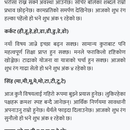
भरोसा राख्न सक्ने अवस्था आउनेछ। सोचेर बोलेका शब्दले राम्रो
प्रभाव छोड्नेछ। कामप्रतिको समर्पण देखिनेछ। आजको शुभ रंग
हल्का पहेंलो हो भने शुभ अंक ९ रहेको छ।
कर्कट (ही,हू,हे,हो,डा,डी,डु,डे,डो)
नयाँ विषय जान्ने इच्छा बढ्न सक्छ। सामान्य कुराबाट पनि
महत्वपूर्ण शिक्षा प्राप्त हुन सक्छ। मनले फराकिलो दृष्टिकोण
खोज्नेछ। टाढाको योजना वा यात्राको चर्चा हुन सक्छ। आजको
शुभ रंग गाढा सेतो हो भने शुभ अंक ४ रहेको छ।
सिंह (मा,मी,मू,मे,मो,टा,टी,टू,टे)
आज कुनै विषयलाई गहिरो रूपमा बुझ्ने प्रयास हुनेछ। लुकिरहेका
पक्षहरू क्रमशः स्पष्ट बन्दै जानेछन्। आर्थिक निर्णयमा सावधानी
अपनाउनु राम्रो हुनेछ। धैर्यले फाइदा दिलाउनेछ। आजको शुभ रंग
सुनौलो हो भने शुभ अंक १ रहेको छ।