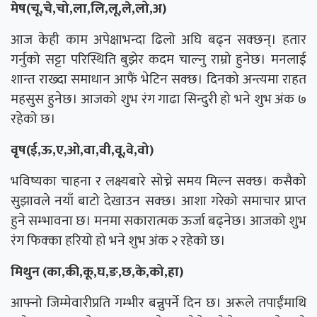
मेष(चू,चे,चो,ला,लि,लू,ले,लो,अ)
आज केही काम अपेक्षाभन्दा ढिलो अघि बढ्न सक्छन्। हतार
गर्नुको सट्टा परिस्थिति बुझेर कदम चाल्नु राम्रो हुनेछ। मनलाई
शान्त राख्दा समाधान आफैं भेटिन सक्छ। दिनको अन्त्यमा राहत
महसुस हुनेछ। आजको शुभ रंग गाढा सिन्दुरी हो भने शुभ अंक ७
रहेको छ।
वृष(ई,ऊ,ए,ओ,वा,वी,वू,वे,वो)
भविष्यका चाहना र लक्ष्यबारे सोच्ने समय मिल्न सक्छ। कसैको
सुझावले नयाँ बाटो देखाउन सक्छ। आशा गरेको समाचार प्राप्त
हुने सम्भावना छ। मनमा सकारात्मक ऊर्जा बढ्नेछ। आजको शुभ
रंग फिक्का हरियो हो भने शुभ अंक २ रहेको छ।
मिथुन (का,की,कू,घ,ङ,छ,के,को,हा)
आफ्नो जिम्मेवारीप्रति गम्भीर बन्नुपर्ने दिन छ। अरूले तपाईंमाथि