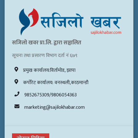
सजिलो खवर प्रा.लि. द्वारा सञ्चालित
सूचना तथा प्रसारण विभाग दर्ता नं ६७९
प्रमुख कार्यालय:विर्तामोड, झापा
कर्पोरेट कार्यालय: वनस्थली,काठमान्डौ
9852675309/9806054363
marketing@sajilokhabar.com