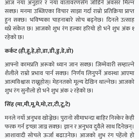
आज नयाँ अनुहार र नयाँ वातावरणसँग जोडिने अवसर मिल्न
सक्छ। मनमा उब्जिएका विचार साझा गर्दा राम्रो प्रतिक्रिया प्राप्त
हुन सक्छ। भविष्यका चाहनाबारे सोच बढ्नेछ। दिनले उत्साह
थप्ने संकेत छ। आजको शुभ रंग हल्का हरियो हो भने शुभ अंक १
रहेको छ।
कर्कट (ही,हू,हे,हो,डा,डी,डु,डे,डो)
आफ्नो कामप्रति अरूको ध्यान जान सक्छ। जिम्मेवारी सम्हाल्ने
शैलीले राम्रो प्रभाव पार्न सक्छ। निर्णय लिनुपर्ने अवस्था आएमा
आत्मविश्वास राख्नुहोस्। मेहनतको मूल्य देखिन थाल्नेछ। आजको
शुभ रंग सुनौलो हो भने शुभ अंक २ रहेको छ।
सिंह (मा,मी,मू,मे,मो,टा,टी,टू,टे)
मनले नयाँ अनुभव खोज्नेछ। पुरानो सीमाभन्दा बाहिर निस्केर केही
फरक गर्न इच्छा जाग्न सक्छ। ज्ञान र अनुभव दुवैले साथ दिनेछन्।
आशावादी सोचले ऊर्जा बढाउनेछ। आजको शुभ रंग पहेंलो हो