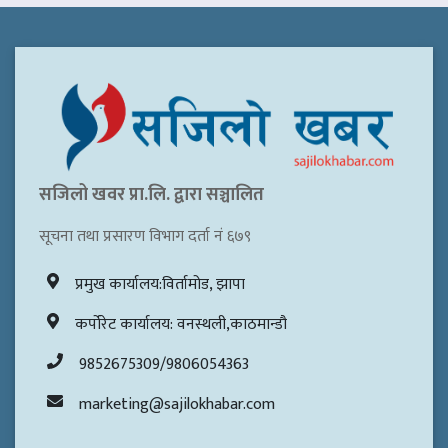
सजिलो खवर प्रा.लि. द्वारा सञ्चालित
सूचना तथा प्रसारण विभाग दर्ता नं ६७९
प्रमुख कार्यालय:विर्तामोड, झापा
कर्पोरेट कार्यालय: वनस्थली,काठमान्डौ
9852675309/9806054363
marketing@sajilokhabar.com