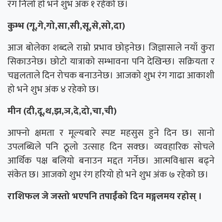
रंग निलो हो भने शुभ अंक १ रहेको छ।
कुम्भ (गू,गे,गो,सा,सी,सू,से,सो,दा)
आज बोलेका शब्दले राम्रो प्रभाव छोड्नेछ। जिज्ञासाले नयाँ कुरा
सिकाउनेछ। छोटो यात्राको सम्भावना पनि देखिन्छ। सक्रियता र
चञ्चलताले दिन रोचक बनाउनेछ। आजको शुभ रंग गाढा आकाशी
हो भने शुभ अंक ४ रहेको छ।
मीन (दी,दू,थ,झ,ञ,दे,दो,चा,ची)
आफ्नो क्षमता र मूल्यबारे स्पष्ट महसुस हुने दिन छ। सानो
उपलब्धिले पनि ठूलो उत्साह दिन सक्छ। व्यवहारिक सोचले
आर्थिक पक्ष बलियो बनाउन मद्दत गर्नेछ। आत्मविश्वास बढ्ने
संकेत छ। आजको शुभ रंग हरियो हो भने शुभ अंक ७ रहेको छ।
राशिफल जे जस्तो भएपनि तपाईंको दिन मङ्गलमय रहोस् ।