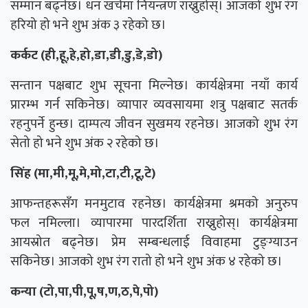
सम्मान बढ्नेछ। धन खर्चमा नियन्त्रण राख्नुहोस्। आजको शुभ रंग
हरियो हो भने शुभ अंक ३ रहेको छ।
कर्कट (ही,हू,हे,हो,डा,डी,डु,डे,डो)
सन्तान पक्षबाट शुभ सूचना मिल्नेछ। कार्यक्षेत्रमा नयाँ कार्य
प्रारम्भ गर्न सकिनेछ। व्यापार व्यवसायमा शत्रु पक्षबाट सतर्क
रहनुपर्ने हुन्छ। दाम्पत्य जीवन सुखमय रहनेछ। आजको शुभ रंग
सेतो हो भने शुभ अंक २ रहेको छ।
सिंह (मा,मी,मू,मे,मो,टा,टी,टू,टे)
आफन्तहरूसँग मनमुटाव रहनेछ। कार्यक्षेत्रमा श्रमको अनुरुप
फल नमिल्ला। व्यापारमा पारदर्शिता राख्नुहोस्। कार्यक्षेत्रमा
आयस्रोत बढ्नेछ। प्रेम सम्बन्धलाई विवाहमा टुङ्ग्याउन
सकिनेछ। आजको शुभ रंग रातो हो भने शुभ अंक ४ रहेको छ।
कन्या (टो,पा,पी,पू,ष,ण,ठ,पे,पो)