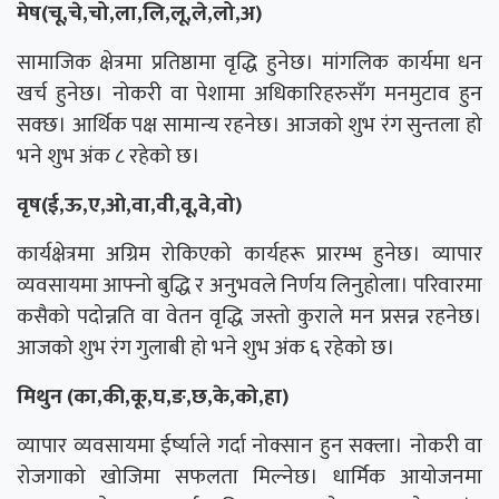
मेष(चू,चे,चो,ला,लि,लू,ले,लो,अ)
सामाजिक क्षेत्रमा प्रतिष्ठामा वृद्धि हुनेछ। मांगलिक कार्यमा धन
खर्च हुनेछ। नोकरी वा पेशामा अधिकारिहरुसँग मनमुटाव हुन
सक्छ। आर्थिक पक्ष सामान्य रहनेछ। आजको शुभ रंग सुन्तला हो
भने शुभ अंक ८ रहेको छ।
वृष(ई,ऊ,ए,ओ,वा,वी,वू,वे,वो)
कार्यक्षेत्रमा अग्रिम रोकिएको कार्यहरू प्रारम्भ हुनेछ। व्यापार
व्यवसायमा आफ्नो बुद्धि र अनुभवले निर्णय लिनुहोला। परिवारमा
कसैको पदोन्नति वा वेतन वृद्धि जस्तो कुराले मन प्रसन्न रहनेछ।
आजको शुभ रंग गुलाबी हो भने शुभ अंक ६ रहेको छ।
मिथुन (का,की,कू,घ,ङ,छ,के,को,हा)
व्यापार व्यवसायमा ईर्ष्याले गर्दा नोक्सान हुन सक्ला। नोकरी वा
रोजगाको खोजिमा सफलता मिल्नेछ। धार्मिक आयोजनमा