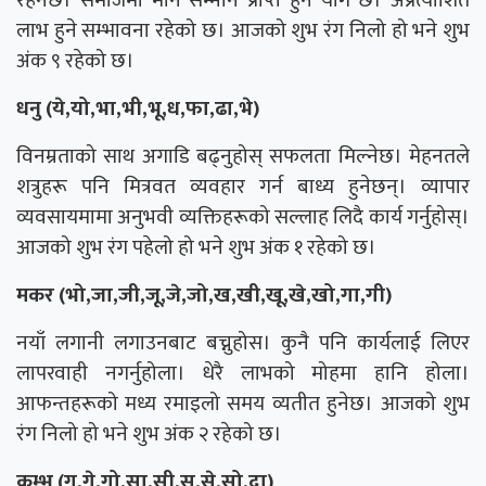
रहनेछ। समाजमा मान सम्मान प्राप्त हुने योग छ। अप्रत्याशित
लाभ हुने सम्भावना रहेको छ। आजको शुभ रंग निलो हो भने शुभ
अंक ९ रहेको छ।
धनु (ये,यो,भा,भी,भू,ध,फा,ढा,भे)
विनम्रताको साथ अगाडि बढ्नुहोस् सफलता मिल्नेछ। मेहनतले
शत्रुहरू पनि मित्रवत व्यवहार गर्न बाध्य हुनेछन्। व्यापार
व्यवसायमामा अनुभवी व्यक्तिहरूको सल्लाह लिदै कार्य गर्नुहोस्।
आजको शुभ रंग पहेलो हो भने शुभ अंक १ रहेको छ।
मकर (भो,जा,जी,जू,जे,जो,ख,खी,खू,खे,खो,गा,गी)
नयाँ लगानी लगाउनबाट बच्नुहोस। कुनै पनि कार्यलाई लिएर
लापरवाही नगर्नुहोला। धेरै लाभको मोहमा हानि होला।
आफन्तहरूको मध्य रमाइलो समय व्यतीत हुनेछ। आजको शुभ
रंग निलो हो भने शुभ अंक २ रहेको छ।
कुम्भ (गू,गे,गो,सा,सी,सू,से,सो,दा)