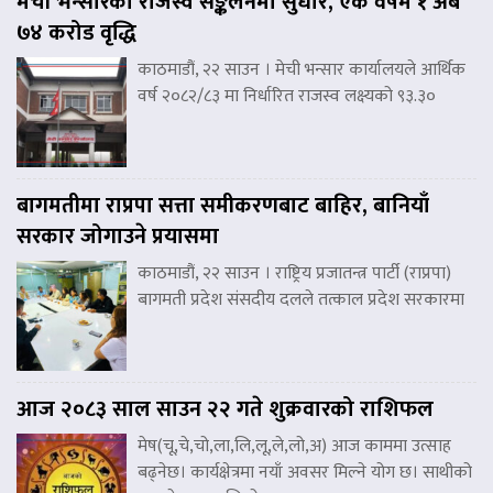
मेची भन्सारको राजस्व सङ्कलनमा सुधार, एक वर्षमै १ अर्ब
७४ करोड वृद्धि
काठमाडौं, २२ साउन । मेची भन्सार कार्यालयले आर्थिक
वर्ष २०८२/८३ मा निर्धारित राजस्व लक्ष्यको ९३.३०
बागमतीमा राप्रपा सत्ता समीकरणबाट बाहिर, बानियाँ
सरकार जोगाउने प्रयासमा
काठमाडौं, २२ साउन । राष्ट्रिय प्रजातन्त्र पार्टी (राप्रपा)
बागमती प्रदेश संसदीय दलले तत्काल प्रदेश सरकारमा
आज २०८३ साल साउन २२ गते शुक्रवारको राशिफल
मेष(चू,चे,चो,ला,लि,लू,ले,लो,अ) आज काममा उत्साह
बढ्नेछ। कार्यक्षेत्रमा नयाँ अवसर मिल्ने योग छ। साथीको