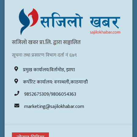
सजिलो खवर प्रा.लि. द्वारा सञ्चालित
सूचना तथा प्रसारण विभाग दर्ता नं ६७९
प्रमुख कार्यालय:विर्तामोड, झापा
कर्पोरेट कार्यालय: वनस्थली,काठमान्डौ
9852675309/9806054363
marketing@sajilokhabar.com