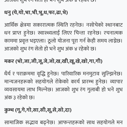
आजको शुभ रंग सेतो हो भने शुभ अंक ४ रहेको छ।
धनु (ये,यो,भा,भी,भू,ध,फा,ढा,भे)
आर्थिक क्षेत्रमा सकारात्मक स्थिति रहनेछ। नसोचेको स्थानबाट
धन प्राप्त हुनेछ। स्वास्थ्यलाई लिएर चिन्ता रहनेछ। रचनात्मक
काममा प्रवृत्त भइएला। ठूलो योजना पूरा गर्न केही समय लाग्नेछ।
आजको शुभ रंग सेतो हो भने शुभ अंक ४ रहेको छ।
मकर (भो,जा,जी,जू,जे,जो,ख,खी,खू,खे,खो,गा,गी)
धैर्य र पराक्रममा वृद्धि हुनेछ। पारिवारिक मनमुटाव सुल्झिनेछ।
मान्यजनहरूको सहयोगले रोकेको कार्य प्रारम्भ हुनेछ। व्यापार
व्यवसायमा लाभ मिल्नेछ। आजको शुभ रंग गुलाबी हो भने शुभ
अंक ३ रहेको छ।
कुम्भ (गू,गे,गो,सा,सी,सू,से,सो,दा)
सामाजिक सद्भाव बढ्नेछ। आफन्तहरूको साथ सहयोगले मन