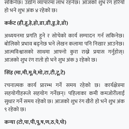
सकिनेछ। उद्योग व्यापारमा लाभ रहनेछ। आजको शुभ रंग हरियो
हो भने शुभ अंक ४ रहेको छ।
कर्कट (ही,हू,हे,हो,डा,डी,डु,डे,डो)
अध्ययनमा प्रगति हुने र सोचेको कार्य सम्पादन गर्न सकिनेछ।
बोलिको प्रभाव बढ्नेछ भने लेखन कलामा पनि निखार आउनेछ।
आत्मविश्वासको साथमा आफ्नो कुरा राख्ने प्रयास गर्नुहोस्।
आजको शुभ रंग रातो हो भने शुभ अंक ३ रहेको छ।
सिंह (मा,मी,मू,मे,मो,टा,टी,टू,टे)
रचनात्मक कार्य प्रारम्भ गर्ने समय रहेको छ। कार्यक्षेत्रमा
सहयोगीहरूले सहयोग गर्नेछन्। पहिलाका कमी कमजोरीलाई
सुधार गर्ने समय रहेको छ। आजको शुभ रंग खैरो हो भने शुभ अंक
९ रहेको छ।
कन्या (टो,पा,पी,पू,ष,ण,ठ,पे,पो)