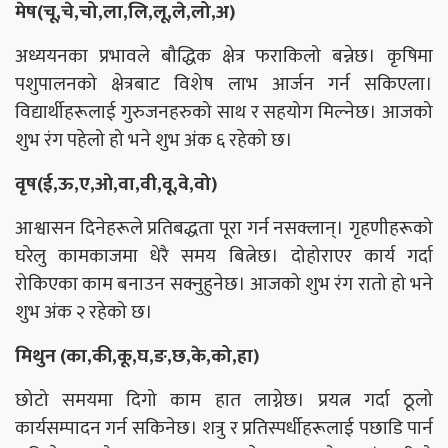
मेष(चू,चे,चो,ला,लि,लू,ले,लो,अ)
अध्ययनका प्रभावले बौद्धिक क्षेत्र फराकिलो बन्नेछ। कृषिमा
पशुपालनको क्षेत्रबाट विशेष लाभ आर्जन गर्न सकिएला।
विद्यार्थीहरूलाई गुरुजनहरुको साथ र सहयोग मिल्नेछ। आजको
शुभ रंग पहेलो हो भने शुभ अंक ६ रहेको छ।
वृष(ई,ऊ,ए,ओ,वा,वी,वू,वे,वो)
आश्वासन दिनेहरूले प्रतिबद्धता पूरा गर्न नसक्लान्। गृहणीहरूको
घरेलु कामकाजमा धेरै समय बित्नेछ। दोहोराएर कार्य गर्दा
रोकिएका काम बनाउन सक्नुहुनेछ। आजको शुभ रंग रातो हो भने
शुभ अंक २ रहेको छ।
मिथुन (का,की,कू,घ,ङ,छ,के,को,हा)
छोटो समयमा दिगो काम हात लाग्नेछ। प्रयत्न गर्दा ठूलो
कार्यसम्पादन गर्न सकिनेछ। शत्रु र प्रतिस्पर्धीहरूलाई पछाडि पार्न