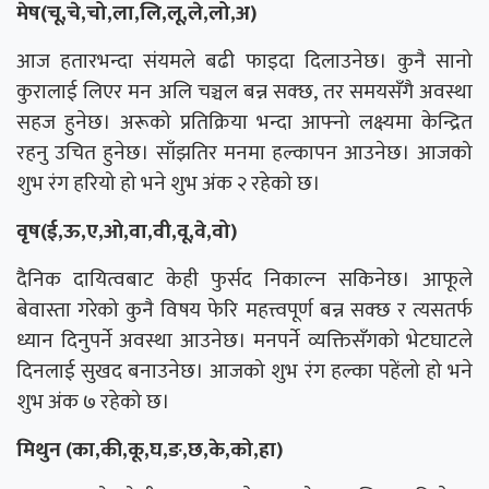
मेष(चू,चे,चो,ला,लि,लू,ले,लो,अ)
आज हतारभन्दा संयमले बढी फाइदा दिलाउनेछ। कुनै सानो
कुरालाई लिएर मन अलि चञ्चल बन्न सक्छ, तर समयसँगै अवस्था
सहज हुनेछ। अरूको प्रतिक्रिया भन्दा आफ्नो लक्ष्यमा केन्द्रित
रहनु उचित हुनेछ। साँझतिर मनमा हल्कापन आउनेछ। आजको
शुभ रंग हरियो हो भने शुभ अंक २ रहेको छ।
वृष(ई,ऊ,ए,ओ,वा,वी,वू,वे,वो)
दैनिक दायित्वबाट केही फुर्सद निकाल्न सकिनेछ। आफूले
बेवास्ता गरेको कुनै विषय फेरि महत्त्वपूर्ण बन्न सक्छ र त्यसतर्फ
ध्यान दिनुपर्ने अवस्था आउनेछ। मनपर्ने व्यक्तिसँगको भेटघाटले
दिनलाई सुखद बनाउनेछ। आजको शुभ रंग हल्का पहेंलो हो भने
शुभ अंक ७ रहेको छ।
मिथुन (का,की,कू,घ,ङ,छ,के,को,हा)