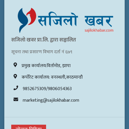
सजिलो खवर प्रा.लि. द्वारा सञ्चालित
सूचना तथा प्रसारण विभाग दर्ता नं ६७९
प्रमुख कार्यालय:विर्तामोड, झापा
कर्पोरेट कार्यालय: वनस्थली,काठमान्डौ
9852675309/9806054363
marketing@sajilokhabar.com