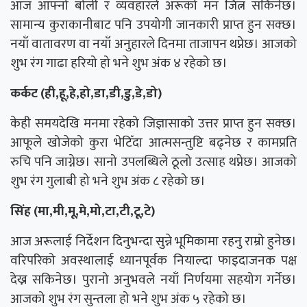
आज आफ्नो बोली र व्यवहारले अरूको मन जित्न सकिनेछ।
सामान्य कुराकानीबाट पनि उपयोगी जानकारी प्राप्त हुन सक्छ।
नयाँ वातावरण वा नयाँ अनुहारले दिनमा ताजापन थप्नेछ। आजको
शुभ रंग गाढा हरियो हो भने शुभ अंक ४ रहेको छ।
कर्कट (ही,हू,हे,हो,डा,डी,डु,डे,डो)
केही समयदेखि मनमा रहेको जिज्ञासाको उत्तर प्राप्त हुन सक्छ।
आफूले खोजेको कुरा भेटिँदा आत्मसन्तुष्टि बढ्नेछ र कामप्रति
रुचि पनि जाग्नेछ। सानो उपलब्धिले ठूलो उत्साह थप्नेछ। आजको
शुभ रंग गुलाबी हो भने शुभ अंक ८ रहेको छ।
सिंह (मा,मी,मू,मे,मो,टा,टी,टू,टे)
आज अरूलाई निर्देशन दिनुभन्दा सुन्ने भूमिकामा रहनु राम्रो हुनेछ।
वरिपरिको अवस्थालाई ध्यानपूर्वक नियाल्दा फाइदाजनक पक्ष
देख्न सकिनेछ। पुरानो अनुभवले नयाँ निर्णयमा सहयोग गर्नेछ।
आजको शुभ रंग सुन्तला हो भने शुभ अंक ५ रहेको छ।