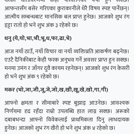
घरको वातावरणमा केही परिवर्तनको चर्चा हुन सक्छ।
आफन्तसँग बसेर गरिएका कुराकानीले धेरै विषय स्पष्ट पार्नेछन्।
आत्मीय सम्बन्धबाट मानसिक बल प्राप्त हुनेछ। आजको शुभ रंग
इट्टा रातो हो भने शुभ अंक ३ रहेको छ।
धनु (ये,यो,भा,भी,भू,ध,फा,ढा,भे)
आज नयाँ ठाउँ, नयाँ विचार वा नयाँ व्यक्तिप्रति आकर्षण बढ्नेछ।
एउटै दैनिकीबाट केही फरक अनुभव गर्ने अवसर प्राप्त हुन सक्छ।
मनमा उमंग र जाँगर दुवै कायम रहनेछन्। आजको शुभ रंग केसरी
हो भने शुभ अंक ९ रहेको छ।
मकर (भो,जा,जी,जू,जे,जो,ख,खी,खू,खे,खो,गा,गी)
आफ्नो क्षमता र सीमाबारे स्पष्ट बुझाइ आउनेछ। आवश्यक
निर्णयमा दृढ रहँदा राम्रो उपलब्धि हात लाग्न सक्छ। अरूको
दबाबभन्दा आफ्नो विवेकलाई प्राथमिकता दिनु लाभदायक
हुनेछ। आजको शुभ रंग खैरो हो भने शुभ अंक ४ रहेको छ।