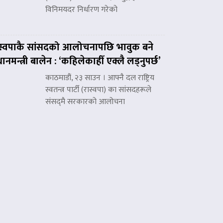
विनिमयदर निर्धारण गरेको
स्वपाकै सांसदको आलोचनापछि भावुक बने
रधानमन्त्री बालेन : ‘कहिलेकाहीँ एक्लै लड्नुपर्छ’
काठमाडौं, २३ साउन । आफ्नै दल राष्ट्रिय
स्वतन्त्र पार्टी (रास्वपा) का सांसदहरूले
संसद्‌मै सरकारको आलोचना