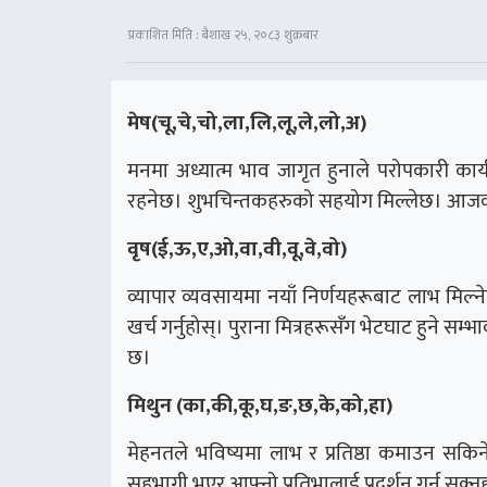
प्रकाशित मिति : बैशाख २५, २०८३ शुक्रबार
मेष(चू,चे,चो,ला,लि,लू,ले,लो,अ)
मनमा अध्यात्म भाव जागृत हुनाले परोपकारी कार्य
रहनेछ। शुभचिन्तकहरुको सहयोग मिल्लेछ। आजको श
वृष(ई,ऊ,ए,ओ,वा,वी,वू,वे,वो)
व्यापार व्यवसायमा नयाँ निर्णयहरूबाट लाभ मिल
खर्च गर्नुहोस्। पुराना मित्रहरूसँग भेटघाट हुने 
छ।
मिथुन (का,की,कू,घ,ङ,छ,के,को,हा)
मेहनतले भविष्यमा लाभ र प्रतिष्ठा कमाउन सकिन
सहभागी भएर आफ्नो प्रतिभालाई प्रदर्शन गर्न सक्