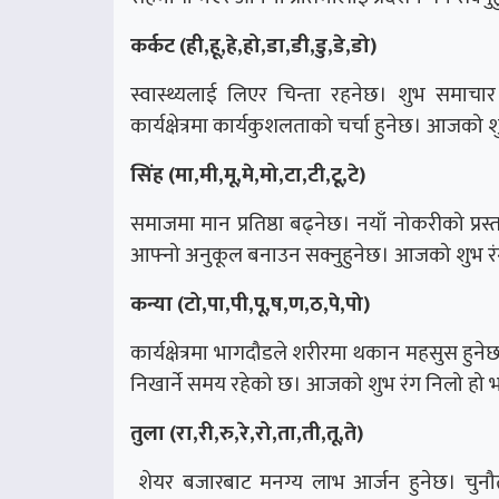
कर्कट (ही,हू,हे,हो,डा,डी,डु,डे,डो)
स्वास्थ्यलाई लिएर चिन्ता रहनेछ। शुभ समाचार
कार्यक्षेत्रमा कार्यकुशलताको चर्चा हुनेछ। आजको 
सिंह (मा,मी,मू,मे,मो,टा,टी,टू,टे)
समाजमा मान प्रतिष्ठा बढ्नेछ। नयाँ नोकरीको प्रस
आफ्नो अनुकूल बनाउन सक्नुहुनेछ। आजको शुभ रंग
कन्या (टो,पा,पी,पू,ष,ण,ठ,पे,पो)
कार्यक्षेत्रमा भागदौडले शरीरमा थकान महसुस हुने
निखार्ने समय रहेको छ। आजको शुभ रंग निलो हो भ
तुला (रा,री,रु,रे,रो,ता,ती,तू,ते)
शेयर बजारबाट मनग्य लाभ आर्जन हुनेछ। चुनौत