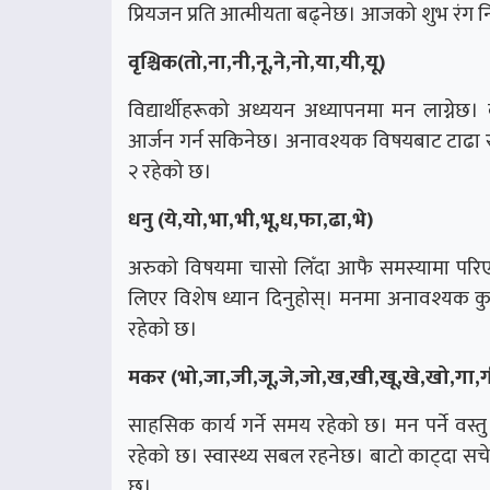
प्रियजन प्रति आत्मीयता बढ्नेछ। आजको शुभ रंग न
वृश्चिक(तो,ना,नी,नू,ने,नो,या,यी,यू)
विद्यार्थीहरूको अध्ययन अध्यापनमा मन लाग्नेछ। ब
आर्जन गर्न सकिनेछ। अनावश्यक विषयबाट टाढा रहन
२ रहेको छ।
धनु (ये,यो,भा,भी,भू,ध,फा,ढा,भे)
अरुको विषयमा चासो लिँदा आफै समस्यामा परिएल
लिएर विशेष ध्यान दिनुहोस्। मनमा अनावश्यक क
रहेको छ।
मकर (भो,जा,जी,जू,जे,जो,ख,खी,खू,खे,खो,गा,ग
साहसिक कार्य गर्ने समय रहेको छ। मन पर्ने वस्तु 
रहेको छ। स्वास्थ्य सबल रहनेछ। बाटो काट्दा सच
छ।