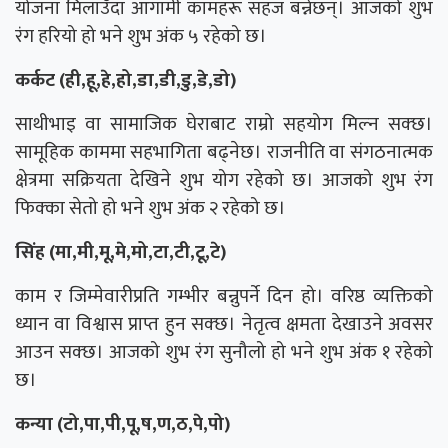
योजना मिलाउँदा आगामी कामहरू सहज बन्नेछन्। आजको शुभ
रंग हरियो हो भने शुभ अंक ५ रहेको छ।
कर्कट (ही,हू,हे,हो,डा,डी,डु,डे,डो)
साथीभाइ वा सामाजिक घेराबाट राम्रो सहयोग मिल्न सक्छ।
सामूहिक काममा सहभागिता बढ्नेछ। राजनीति वा संगठनात्मक
क्षेत्रमा सक्रियता देखिने शुभ योग रहेको छ। आजको शुभ रंग
फिक्का सेतो हो भने शुभ अंक २ रहेको छ।
सिंह (मा,मी,मू,मे,मो,टा,टी,टू,टे)
काम र जिम्मेवारीप्रति गम्भीर बन्नुपर्ने दिन हो। वरिष्ठ व्यक्तिको
ध्यान वा विश्वास प्राप्त हुन सक्छ। नेतृत्व क्षमता देखाउने अवसर
आउन सक्छ। आजको शुभ रंग सुनौलो हो भने शुभ अंक १ रहेको
छ।
कन्या (टो,पा,पी,पू,ष,ण,ठ,पे,पो)