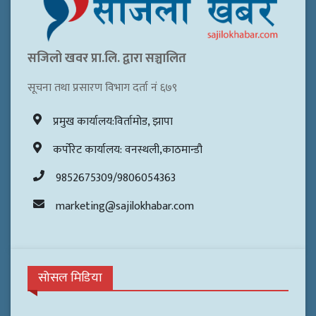
सजिलो खवर प्रा.लि. द्वारा सञ्चालित
सूचना तथा प्रसारण विभाग दर्ता नं ६७९
प्रमुख कार्यालय:विर्तामोड, झापा
कर्पोरेट कार्यालय: वनस्थली,काठमान्डौ
9852675309/9806054363
marketing@sajilokhabar.com
सोसल मिडिया