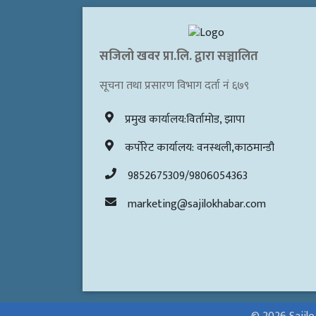
सजिलो खवर प्रा.लि. द्वारा सञ्चालित
सूचना तथा प्रसारण विभाग दर्ता नं ६७९
प्रमुख कार्यालय:विर्तामोड, झापा
कर्पोरेट कार्यालय: वनस्थली,काठमान्डौ
9852675309/9806054363
marketing@sajilokhabar.com