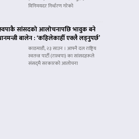
विनिमयदर निर्धारण गरेको
स्वपाकै सांसदको आलोचनापछि भावुक बने
रधानमन्त्री बालेन : ‘कहिलेकाहीँ एक्लै लड्नुपर्छ’
काठमाडौं, २३ साउन । आफ्नै दल राष्ट्रिय
स्वतन्त्र पार्टी (रास्वपा) का सांसदहरूले
संसद्‌मै सरकारको आलोचना