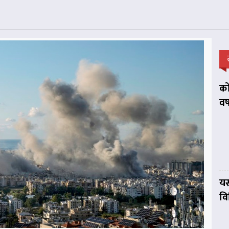
को
वर
यस
व