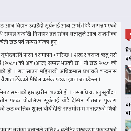
 छठ आज बिहान उदाउँदो सूर्यलाई अघ्र्य (अर्घ) दिँदै सम्पन्न भएको
सम्पन्न गरेदेखि निराहार व्रत रहेका व्रतालुुले आज सप्तमीका
ैती छठ पर्व सम्पन्न गरेका हुन् ।
मे
ो सूर्योदयसँगै पारन ९समापन० गरिन्छ । शरद र वसन्त ऋतु गरी
वर
वर्ष (२०८०) को अब (आज) सम्पन्न भएको छ । यो छठ २०८० को
ो हो । गत साउन महिनाको अधिकमास प्रभावले चन्द्रमास
ैशाख टेकेको मैथिल कर्मकाण्डका ज्ञाता बताउँछन् ।
१ मिनट समयको हाराहारीमा भएको हो । यसअघि व्रतालु सूर्योदय
ीमा तीन पटक चोबलिएर सूर्यलाई चाँडै देखिन गीतबाट पुकारा
बा
ो छठ कात्तिक शुक्ल चौथीदेखि सप्तमीसम्म मनाइएको थियो
बा
उपवास बसेका व्रतालुले राति १० बजेतिर सख्खरमा पकाइएको