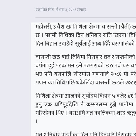
प्रकाशित मिति : बैशाख ३, २०८१ सोमबार
महोत्तरी, ३ वैशाखः मिथिला क्षेत्रमा वासन्ती (चैती)
छ । पञ्चमी तिथिका दिन शनिबार राति ‘खरना’ विधि 
दिन बिहान उदाउँदो सूर्यलाई अघ्र्य दिँदै यसपालिको च
वासन्ती छठ षष्टी तिथिमा निराहार व्रत र सप्तमीक
वर्षमा दुई पटक मनाइने परम्पराको छठ पर्व यस 
भए पनि यसपालि सौरमास गणनाले २०८१ मा परेक
गणनाका तिथि पछि धकेलिँदा वासन्ती छठले २०८१ वै
मिथिला क्षेत्रमा आजको सूर्योदय बिहान ५ बजेर ४
हुनु एक घडिपूर्वदेखि नै कम्मरसम्म डुब्ने पान
गरिरहेका थिए । यसअघि गत कात्तिकमा शरद ऋतुक
।
गत शनिबार पञ्चमीका दिन पनि दिनभरि निराहार 