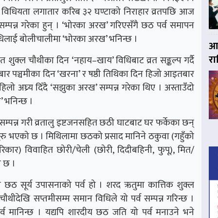
ना’ विधियता लगातार करिब ३२ घण्टाको निराहार व्रतपछि आज
’ सम्पन्न गरेका हुन् । ‘भोरका अरख’ गरिएसँगै छठ पर्व समापन
विधिलाई बोलीचालीमा ‘भोरका अरख’ भनिन्छ ।
आज
र
चैत शुक्ल चौथीका दिन ‘नहाय–खाय’ विधिबाट व्रत सङ्कल्प गर्दै
िबार पञ्चमीका दिन ‘खरना’ र षष्ठी तिथिका दिन हिजो आइतबार
िलो अघ्र्य दिँदै ‘सझुका अरख’ सम्पन्न गरेका थिए । अस्ताउँदो
’ भनिन्छ ।
 सम्पन्न गरी व्रतालु इष्टजनसहित छठी घाटबाट घर फर्केका छन्
 सुरु भएको छ । मिथिलामा छठको प्रसाद मानिने ठकुवा (गहुँको
परिकार) विवाहित छोरी/चेली (छोरी, दिदीबहिनी, फुपू), मित/
ा छ ।
 छठ सूर्य उपासनाको पर्व हो । शरद ऋतुमा कात्तिक शुक्ल
ौथीदेखि सप्तमीसम्म समान विधिले यो पर्व सम्पन्न गरिन्छ ।
्व मानिन्छ । यद्यपि शारदीय छठ जति यो पर्व मनाउने भने