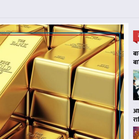
बा
बा
आज
र