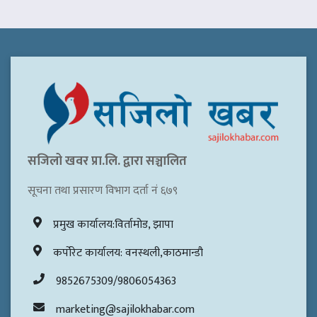
सजिलो खवर प्रा.लि. द्वारा सञ्चालित
सूचना तथा प्रसारण विभाग दर्ता नं ६७९
प्रमुख कार्यालय:विर्तामोड, झापा
कर्पोरेट कार्यालय: वनस्थली,काठमान्डौ
9852675309/9806054363
marketing@sajilokhabar.com