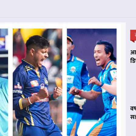
आप
डि
वर
सड