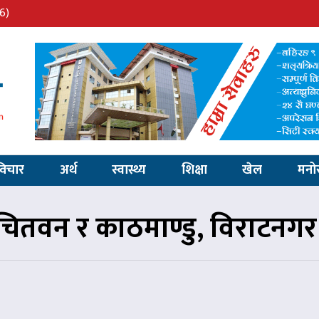
6)
विचार
अर्थ
स्वास्थ्य
शिक्षा
खेल
मनो
वन र काठमाण्डु, विराटनगर र