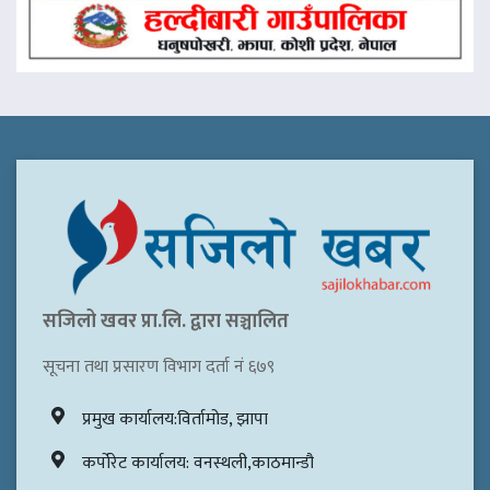
सजिलो खवर प्रा.लि. द्वारा सञ्चालित
सूचना तथा प्रसारण विभाग दर्ता नं ६७९
प्रमुख कार्यालय:विर्तामोड, झापा
कर्पोरेट कार्यालय: वनस्थली,काठमान्डौ