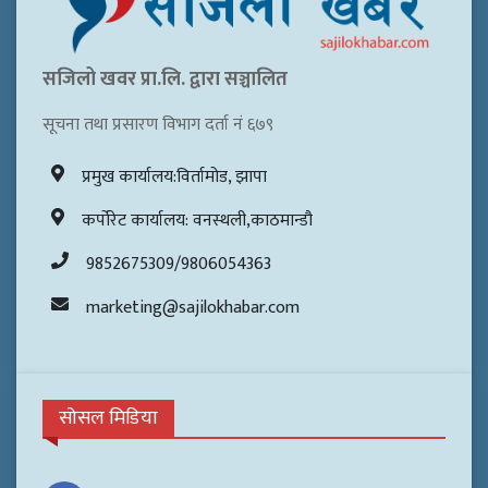
सजिलो खवर प्रा.लि. द्वारा सञ्चालित
सूचना तथा प्रसारण विभाग दर्ता नं ६७९
प्रमुख कार्यालय:विर्तामोड, झापा
कर्पोरेट कार्यालय: वनस्थली,काठमान्डौ
9852675309/9806054363
marketing@sajilokhabar.com
सोसल मिडिया