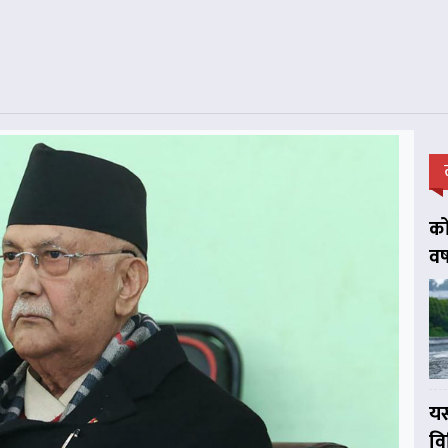
को
वर
यस
व