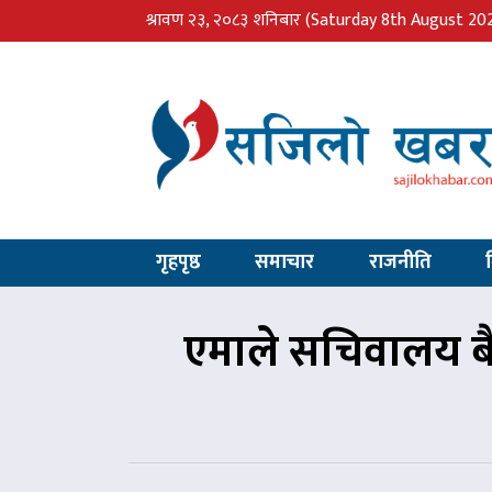
श्रावण २३, २०८३ शनिबार
(Saturday 8th August 20
गृहपृष्ठ
समाचार
राजनीति
एमाले सचिवालय बै