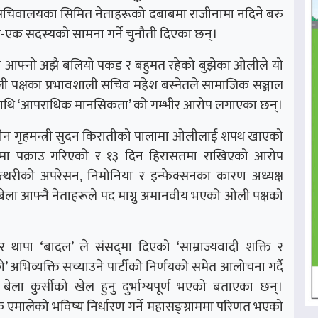
 सचिवालयका सिमित नेताहरूको दबाबमा राजीनामा नदिने बरु
क-एक सदस्यको सामना गर्ने चुनौती दिएका छन्।
मा आफ्नो अझै बलियो पकड र बहुमत रहेको बुझेका ओलीले यो
ओली पक्षका प्रभावशाली सचिव महेश बस्नेतले सामाजिक सञ्जाल
मूहमाथि ‘आपराधिक मानसिकता’ को गम्भीर आरोप लगाएका छन्।
तत्कालीन गृहमन्त्री सुदन किरातीको पालामा ओलीलाई शपथ खाएको
ारमा पक्राउ गरिएको र १३ दिन हिरासतमा राखिएको आरोप
त्थरीको अपरेसन, निमोनिया र इन्फेक्सनका कारण अध्यक्ष
बेला आफ्नै नेताहरूले पद माग्नु अमानवीय भएको ओली पक्षको
र थापा ‘बादल’ ले संसद्‌मा दिएको ‘साम्राज्यवादी शक्ति र
 अभिव्यक्ति सच्याउने पार्टीको निर्णयको समेत आलोचना गर्दै
 बेला कुर्सीको खेल हुनु दुर्भाग्यपूर्ण भएको बताएका छन्।
ैठक एमालेको भविष्य निर्धारण गर्ने महासङ्ग्राममा परिणत भएको