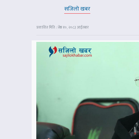
सजिलो खबर
प्रकाशित मिति : जेष्ठ १०, २०८३ आईतबार