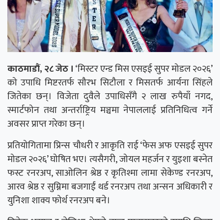
काठमाडौं, २८ जेठ ।
‘मिस्टर एन्ड मिस एसइई सुपर मोडल २०२६’
को उपाधि मिष्टरतर्फ सौरभ सिटौला र मिसतर्फ आर्यना सिंहले
जितेका छन्। विजेता दुवैले उपाधिसँगै २ लाख रुपैयाँ नगद,
स्मार्टफोन तथा अन्तर्राष्ट्रिय मञ्चमा नेपाललाई प्रतिनिधित्व गर्ने
अवसर प्राप्त गरेका छन्।
प्रतियोगितामा प्रिन्स चौधरी र आकृति राई ‘फेस अफ एसइई सुपर
मोडल २०२६’ घोषित भए। त्यसैगरी, जोयल महर्जन र युइशा बस्नेत
फस्ट रनरअप, साओलिन श्रेष्ठ र कृतिश्मा लामा सेकेण्ड रनरअप,
आरव श्रेष्ठ र सुम्निमा बजगाईं थर्ड रनरअप तथा अन्सन अधिकारी र
युनिशा शाक्य फोर्थ रनरअप बने।