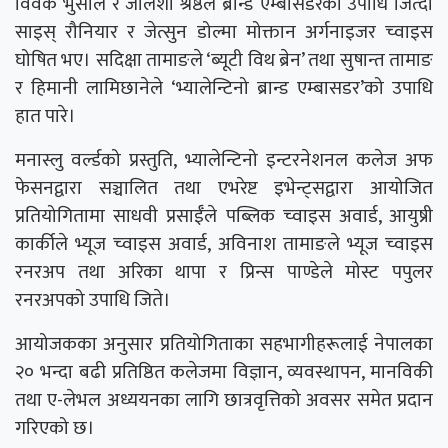
विवेक भुसाल र जेलिशा श्रेष्ठले ब्रान्ड एम्बासडरको उपाधि जित्दा
साइस् रौनियार र जेत्सुन डोल्मा मोक्तान अर्गनाइजर च्वाइस
घोषित भए। सदिक्षा तामाङले ‘ब्यूटी विथ ब्रेन’ तथा सुषान्त तामाङ
र हिमानी लामिछानेले ‘भ्यालेन्टिनो ब्रान्ड एम्बासडर’को उपाधि
हात पारे।
मनास्लु वर्ल्डको प्रस्तुति, भ्यालेन्टिनो इन्टरनेशनल कलेज अफ
फेसनद्वारा सञ्चालित तथा एभरेष्ट इभेन्ट्सद्वारा आयोजित
प्रतियोगितामा साधवी प्रसाईँले पब्लिक च्वाइस अवार्ड, आयुष्री
कार्कीले भ्यूज च्वाइस अवार्ड, अविनाश तामाङले भ्यूज च्वाइस
रनरअप तथा अरिका थापा र प्रिन्स पाण्डेले मोस्ट पपुलर
रनरअपको उपाधि जिते।
आयोजकका अनुसार प्रतियोगिताका सहभागीहरूलाई नेपालका
२० भन्दा बढी प्रतिष्ठित कलेजमा विज्ञान, व्यवस्थापन, मानविकी
तथा ए-लेभल अध्ययनका लागि छात्रवृत्तिको अवसर समेत प्रदान
गरिएको छ।