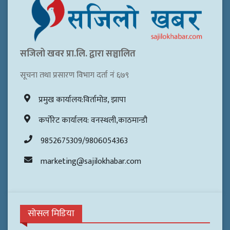
सजिलो खवर प्रा.लि. द्वारा सञ्चालित
सूचना तथा प्रसारण विभाग दर्ता नं ६७९
प्रमुख कार्यालय:विर्तामोड, झापा
कर्पोरेट कार्यालय: वनस्थली,काठमान्डौ
9852675309/9806054363
marketing@sajilokhabar.com
सोसल मिडिया