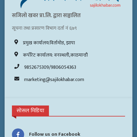
सजिलो खवर प्रा.लि. द्वारा सञ्चालित
सूचना तथा प्रसारण विभाग दर्ता नं ६७९
प्रमुख कार्यालय:विर्तामोड, झापा
कर्पोरेट कार्यालय: वनस्थली,काठमान्डौ
9852675309/9806054363
marketing@sajilokhabar.com
सोसल मिडिया
Follow us on Facebook