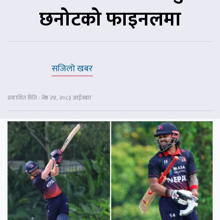
छनोटको फाइनलमा
सजिलो खबर
प्रकाशित मिति : जेष्ठ २४, २०८३ आईतबार