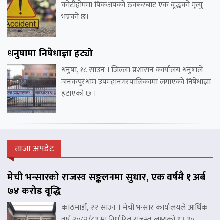
कोटीहोममा पिकअपको ठक्करबाट एक वृद्धको मृत्यु
भएको छ।
धनुषामा निषेधाज्ञा हट्यो
धनुषा, १८ साउन । जिल्ला प्रशासन कार्यालय धनुषाले
जनकपुरधाम उपमहानगरपालिकामा लगाएको निषेधाज्ञा
हटाएको छ ।
ताजा अपडेट
मेची भन्सारको राजस्व सङ्कलनमा सुधार, एक वर्षमै १ अर्ब
७४ करोड वृद्धि
काठमाडौं, २२ साउन । मेची भन्सार कार्यालयले आर्थिक
वर्ष २०८२/८३ मा निर्धारित राजस्व लक्ष्यको ९३.३०