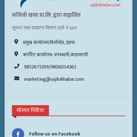
सजिलो खवर प्रा.लि. द्वारा सञ्चालित
सूचना तथा प्रसारण विभाग दर्ता नं ६७९
प्रमुख कार्यालय:विर्तामोड, झापा
कर्पोरेट कार्यालय: वनस्थली,काठमान्डौ
9852675309/9806054363
marketing@sajilokhabar.com
सोसल मिडिया
Follow us on Facebook