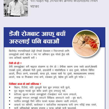
परी घाइते भइ उपचारको क्रममा काठमाडौंमा निधन
भएका