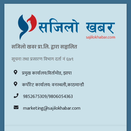
सजिलो खवर प्रा.लि. द्वारा सञ्चालित
सूचना तथा प्रसारण विभाग दर्ता नं ६७९
प्रमुख कार्यालय:विर्तामोड, झापा
कर्पोरेट कार्यालय: वनस्थली,काठमान्डौ
9852675309/9806054363
marketing@sajilokhabar.com