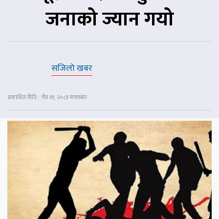
जनाको ज्यान गयो
सजिलो खबर
प्रकाशित मिति : चैत्र ११, २०८१ मंगलबार