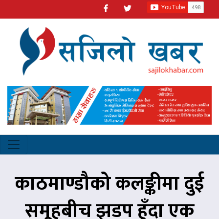
काठमाण्डौको कलङ्कीमा दुई
समूहबीच झडप हुँदा एक