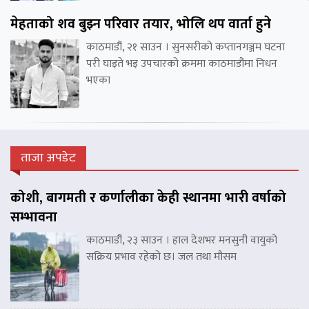
मेहताको शव बुझ्न परिवार तयार, भोलि थप वार्ता हुने
काठमाडौं, २१ साउन । सुनसरीको कप्तानगञ्जम घटना
परी घाइते भइ उपचारको क्रममा काठमाडौंमा निधन
भएका
ताजा अपडेट
कोशी, बागमती र कर्णालीका केही स्थानमा भारी वर्षाको
सम्भावना
काठमाडौं, २३ साउन । हाल देशभर मनसुनी वायुको
सक्रिय प्रभाव रहेको छ। जल तथा मौसम