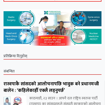
प्रतिक्रिया दिनुहोस्
संबन्धित
रास्वपाकै सांसदको आलोचनापछि भावुक बने प्रधानमन्त्री
बालेन : ‘कहिलेकाहीँ एक्लै लड्नुपर्छ’
काठमाडौं, २३ साउन । आफ्नै दल राष्ट्रिय स्वतन्त्र पार्टी
(रास्वपा) का सांसदहरूले संसद्‌मै सरकारको आलोचना