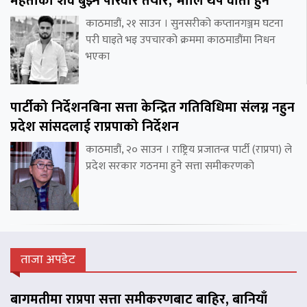
मेहताको शव बुझ्न परिवार तयार, भोलि थप वार्ता हुने
काठमाडौं, २१ साउन । सुनसरीको कप्तानगञ्जम घटना
परी घाइते भइ उपचारको क्रममा काठमाडौंमा निधन
भएका
पार्टीको निर्देशनबिना सत्ता केन्द्रित गतिविधिमा संलग्न नहुन
प्रदेश सांसदलाई राप्रपाको निर्देशन
काठमाडौं, २० साउन । राष्ट्रिय प्रजातन्त्र पार्टी (राप्रपा) ले
प्रदेश सरकार गठनमा हुने सत्ता समीकरणको
ताजा अपडेट
बागमतीमा राप्रपा सत्ता समीकरणबाट बाहिर, बानियाँ