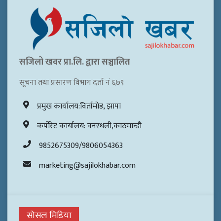
सजिलो खवर प्रा.लि. द्वारा सञ्चालित
सूचना तथा प्रसारण विभाग दर्ता नं ६७९
प्रमुख कार्यालय:विर्तामोड, झापा
कर्पोरेट कार्यालय: वनस्थली,काठमान्डौ
9852675309/9806054363
marketing@sajilokhabar.com
सोसल मिडिया