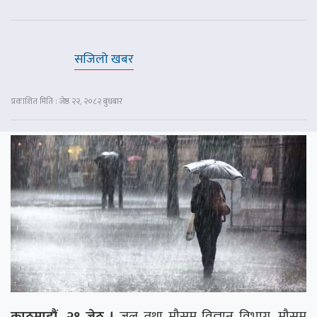
सजिलो खबर
प्रकाशित मिति : जेष्ठ २२, २०८२ बुधबार
काठमाडौं, २१ जेठ ।
जल तथा मौसम विज्ञान विभाग, मौसम