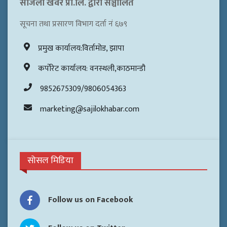
सजिलो खवर प्रा.लि. द्वारा सञ्चालित
सूचना तथा प्रसारण विभाग दर्ता नं ६७९
प्रमुख कार्यालय:विर्तामोड, झापा
कर्पोरेट कार्यालय: वनस्थली,काठमान्डौ
9852675309/9806054363
marketing@sajilokhabar.com
सोसल मिडिया
Follow us on Facebook