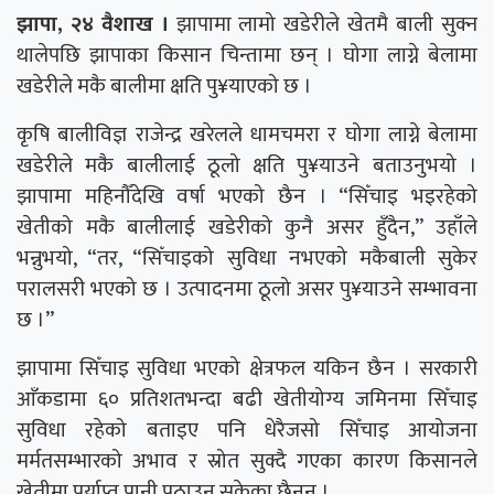
झापा, २४ वैशाख ।
झापामा लामो खडेरीले खेतमै बाली सुक्न
थालेपछि झापाका किसान चिन्तामा छन् । घोगा लाग्ने बेलामा
खडेरीले मकै बालीमा क्षति पु¥याएको छ ।
कृषि बालीविज्ञ राजेन्द्र खरेलले धामचमरा र घोगा लाग्ने बेलामा
खडेरीले मकै बालीलाई ठूलो क्षति पु¥याउने बताउनुभयो ।
झापामा महिनौँदेखि वर्षा भएको छैन । “सिँचाइ भइरहेको
खेतीको मकै बालीलाई खडेरीको कुनै असर हुँदैन,” उहाँले
भन्नुभयो, “तर, “सिँचाइको सुविधा नभएको मकैबाली सुकेर
परालसरी भएको छ । उत्पादनमा ठूलो असर पु¥याउने सम्भावना
छ ।”
झापामा सिँचाइ सुविधा भएको क्षेत्रफल यकिन छैन । सरकारी
आँकडामा ६० प्रतिशतभन्दा बढी खेतीयोग्य जमिनमा सिँचाइ
सुविधा रहेको बताइए पनि धेरैजसो सिँचाइ आयोजना
मर्मतसम्भारको अभाव र स्रोत सुक्दै गएका कारण किसानले
खेतीमा पर्याप्त पानी पठाउन सकेका छैनन् ।