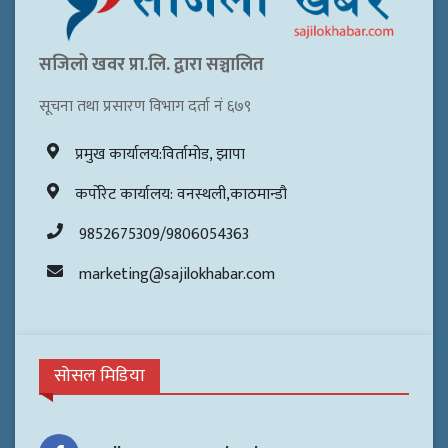
सजिलो खवर प्रा.लि. द्वारा सञ्चालित
सूचना तथा प्रसारण विभाग दर्ता नं ६७९
प्रमुख कार्यालय:विर्तामोड, झापा
कर्पोरेट कार्यालय: वनस्थली,काठमान्डौ
9852675309/9806054363
marketing@sajilokhabar.com
सोसल मिडिया