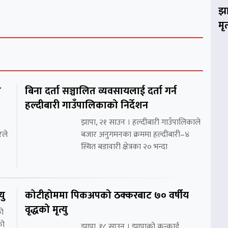
झा
मृ
ो
बिना दर्ता सञ्चालित व्यवसायलाई दर्ता गर्न
हल्दीबारी गाउँपालिकाको निर्देशन
झापा, २१ साउन । हल्दीबारी गाउँपालिकाले
रले
बजार अनुगमनका क्रममा हल्दीबारी–४
स्थित बडावारी क्षेत्रका २० भन्दा
यु
कोटीहोममा पिकअपको ठक्करबाट ७० वर्षीय
वृद्धको मृत्यु
को
को
झापा, १८ साउन । झापाको कन्काई