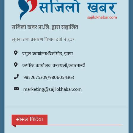
सजिलो खवर प्रा.लि. द्वारा सञ्चालित
सूचना तथा प्रसारण विभाग दर्ता नं ६७९
प्रमुख कार्यालय:विर्तामोड, झापा
कर्पोरेट कार्यालय: वनस्थली,काठमान्डौ
9852675309/9806054363
marketing@sajilokhabar.com
सोसल मिडिया