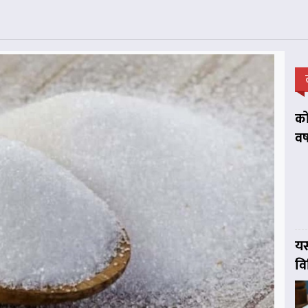
को
वर
यस
व