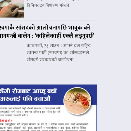
विनिमयदर निर्धारण गरेको
स्वपाकै सांसदको आलोचनापछि भावुक बने
रधानमन्त्री बालेन : ‘कहिलेकाहीँ एक्लै लड्नुपर्छ’
काठमाडौं, २३ साउन । आफ्नै दल राष्ट्रिय
स्वतन्त्र पार्टी (रास्वपा) का सांसदहरूले
संसद्‌मै सरकारको आलोचना