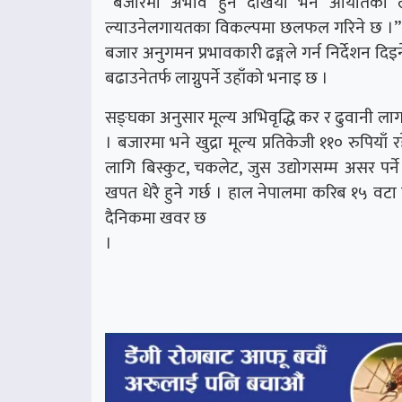
“बजारमा अभाव हुने देखियो भने आयातका ला
ल्याउनेलगायतका विकल्पमा छलफल गरिने छ ।” अभ
बजार अनुगमन प्रभावकारी ढङ्गले गर्न निर्देशन दिइ
बढाउनेतर्फ लाग्नुपर्ने उहाँको भनाइ छ ।
सङ्घका अनुसार मूल्य अभिवृद्धि कर र ढुवानी लागतब
। बजारमा भने खुद्रा मूल्य प्रतिकेजी ११० रुपिया
लागि बिस्कुट, चकलेट, जुस उद्योगसम्म असर पर्
खपत धेरै हुने गर्छ । हाल नेपालमा करिब १५ वटा 
दैनिकमा खवर छ
।