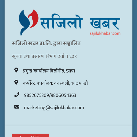
सजिलो खवर प्रा.लि. द्वारा सञ्चालित
सूचना तथा प्रसारण विभाग दर्ता नं ६७९
प्रमुख कार्यालय:विर्तामोड, झापा
कर्पोरेट कार्यालय: वनस्थली,काठमान्डौ
9852675309/9806054363
marketing@sajilokhabar.com