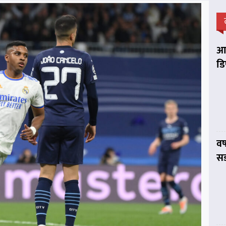
आप
डि
वर
सड