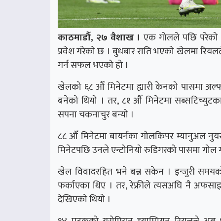
काठमाडौँ, २७ वैशाख ।
एक गोलले पछि परेको स्
प्रवेश गरेको छ । बुधबार राति भएको खेलमा रियल
गर्न सफल भएको हो ।
खेलको ६८ औँ मिनेटमा ह्यारी केनको पासमा अल्फ
बनेको थियो । तर, ८१ औँ मिनेटमा सब्सटिच्युटक
सपना चकनाचुर बन्यो ।
८८ औँ मिनेटमा बायर्नका गोलकिपर म्यानुअल नुयर
मिनेटपछि उनले एन्टोनियो रुडिगरको पासमा गोल गर
खेल विवादरहित भने बन्न सकेन । इन्जुरी समयक
फर्काएका थिए । तर, रेफ्रीले त्यसअघि नै अफसाइ
देखिएको थियो ।
१४ पटकको युरोपियन च्याम्पियन रियलले अब १