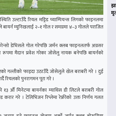
झा
मृ
थिति उल्टाउँदै रियल मड्रिड च्याम्पियन्स लिगको फाइनलमा
ले बायर्न म्युनिखलाई २–१ गोल र समग्रमा ४–३ गोलले पराजित
ोन्सो डेभिसले गोल गरेपछि जर्मन क्लब फाइनलतर्फ अग्रसर
ा रूपमा मैदान प्रवेश गरेका जोसेलु नायक बनेपछि बायर्नको
को गल्तीको फाइदा उठाउँदै जोसेलुले खेल बराबरी गरे । दुई
्दै रियलको पुनरागमन पूरा गरे ।
ो १३ औँ मिनेटमा बायर्नका म्याथिस डी लिटले बराबरी गोल
ड करार गरे । टेलिभिजन रिप्लेमा रेफ्रीको उक्त निर्णय गलत
 जुनमा हुने फाइनल खेलमा अर्को जर्मन क्लब बोरुसिया