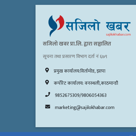
सजिलो खवर प्रा.लि. द्वारा सञ्चालित
सूचना तथा प्रसारण विभाग दर्ता नं ६७९
प्रमुख कार्यालय:विर्तामोड, झापा
कर्पोरेट कार्यालय: वनस्थली,काठमान्डौ
9852675309/9806054363
marketing@sajilokhabar.com