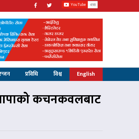
रन्जन
प्रविधि
विश्व
English
 झापाको कचनकवलबाट