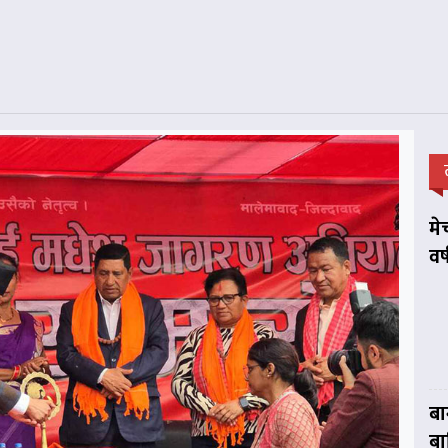
मे
वर
बा
बा