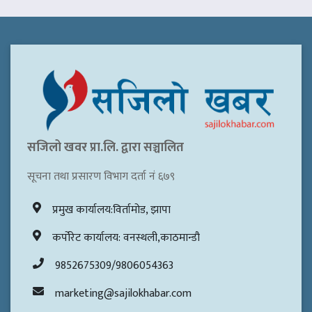
सजिलो खवर प्रा.लि. द्वारा सञ्चालित
सूचना तथा प्रसारण विभाग दर्ता नं ६७९
प्रमुख कार्यालय:विर्तामोड, झापा
कर्पोरेट कार्यालय: वनस्थली,काठमान्डौ
9852675309/9806054363
marketing@sajilokhabar.com