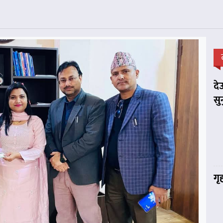
दे
सु
गृ