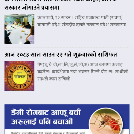
सरकार जोगाउने प्रयासमा
काठमाडौं, २२ साउन । राष्ट्रिय प्रजातन्त्र पार्टी (राप्रपा)
बागमती प्रदेश संसदीय दलले तत्काल प्रदेश सरकारमा
आज २०८३ साल साउन २२ गते शुक्रवारको राशिफल
मेष(चू,चे,चो,ला,लि,लू,ले,लो,अ) आज काममा उत्साह
बढ्नेछ। कार्यक्षेत्रमा नयाँ अवसर मिल्ने योग छ। साथीको
साथले काम सजिलो