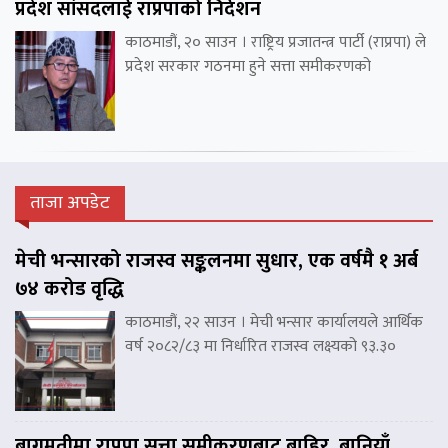
प्रदेश सांसदलाई राप्रपाको निर्देशन
काठमाडौं, २० साउन । राष्ट्रिय प्रजातन्त्र पार्टी (राप्रपा) ले
प्रदेश सरकार गठनमा हुने सत्ता समीकरणको
ताजा अपडेट
मेची भन्सारको राजस्व सङ्कलनमा सुधार, एक वर्षमै १ अर्ब
७४ करोड वृद्धि
काठमाडौं, २२ साउन । मेची भन्सार कार्यालयले आर्थिक
वर्ष २०८२/८३ मा निर्धारित राजस्व लक्ष्यको ९३.३०
बागमतीमा राप्रपा सत्ता समीकरणबाट बाहिर, बानियाँ