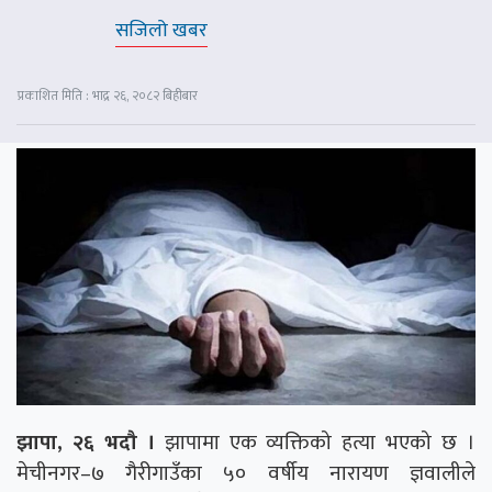
सजिलो खबर
प्रकाशित मिति : भाद्र २६, २०८२ बिहीबार
झापा, २६ भदौ ।
झापामा एक व्यक्तिको हत्या भएको छ ।
मेचीनगर–७ गैरीगाउँका ५० वर्षीय नारायण ज्ञवालीले