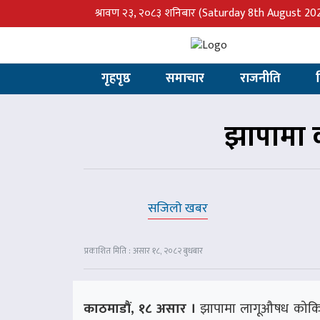
श्रावण २३, २०८३ शनिबार
(Saturday 8th August 20
गृहपृष्ठ
समाचार
राजनीति
झापामा 
सजिलो खबर
प्रकाशित मिति : असार १८, २०८२ बुधबार
काठमाडौं, १८ असार ।
झापामा लागूऔषध कोकिनस